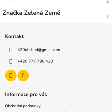
Značka
Zelená Země
Z
á
Kontakt
p
a
420obchod
@
gmail.com
t
í
+420 777 798 420
Informace pro vás
Obchodní podmínky