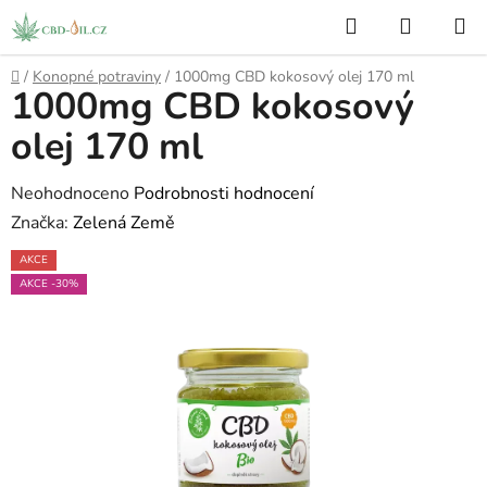
Přejít
Hledat
NÁKUP
na
KOŠÍK
obsah
Domů
/
Konopné potraviny
/
1000mg CBD kokosový olej 170 ml
1000mg CBD kokosový
olej 170 ml
Průměrné
Neohodnoceno
Podrobnosti hodnocení
hodnocení
Značka:
Zelená Země
produktu
AKCE
je
AKCE -30%
0,0
z
5
hvězdiček.