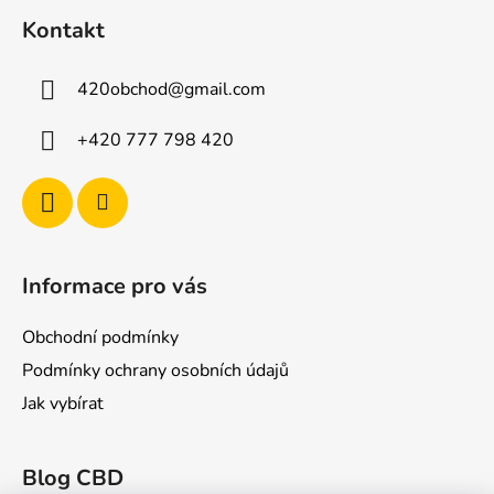
á
Kontakt
p
a
420obchod
@
gmail.com
t
í
+420 777 798 420
Informace pro vás
Obchodní podmínky
Podmínky ochrany osobních údajů
Jak vybírat
Blog CBD