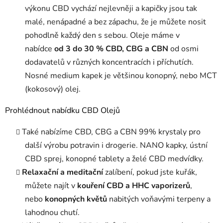
výkonu CBD vychází nejlevněji a kapičky jsou tak
malé, nenápadné a bez zápachu, že je můžete nosit
pohodlně každý den s sebou. Oleje máme v
nabídce
od 3 do 30 % CBD, CBG a CBN
od osmi
dodavatelů v různých koncentracích i příchutích.
Nosné medium kapek je většinou konopný, nebo MCT
(kokosový) olej.
Prohlédnout nabídku CBD Olejů
Také nabízíme CBD, CBG a CBN 99% krystaly pro
další výrobu potravin i drogerie. NANO kapky, ústní
CBD sprej, konopné tablety a želé CBD medvídky.
Relaxační a meditační
zalíbení, pokud jste kuřák,
můžete najít v
kouření CBD a HHC vaporizerů
,
nebo
konopných květů
nabitých voňavými terpeny a
lahodnou chutí.