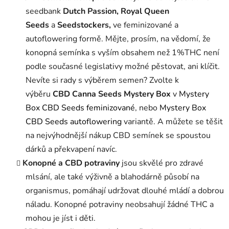
seedbank
Dutch Passion,
Royal Queen
Seeds
a
Seedstockers,
ve feminizované a
autoflowering formě. Mějte, prosím, na vědomí, že
konopná semínka s vyším obsahem než 1%THC není
podle současné legislativy možné pěstovat, ani klíčit.
Nevíte si rady s výběrem semen? Zvolte k
výběru
CBD Canna Seeds Mystery Box
v
Mystery
Box CBD Seeds feminizované
, nebo
Mystery Box
CBD Seeds autoflowering
variantě. A můžete se těšit
na nejvýhodnější nákup CBD semínek se spoustou
dárků a překvapení navíc.
Konopné a CBD potraviny
jsou skvělé pro zdravé
mlsání, ale také výživně a blahodárně působí na
organismus, pomáhají udržovat dlouhé mládí a dobrou
náladu. Konopné potraviny neobsahují žádné THC a
mohou je jíst i děti.