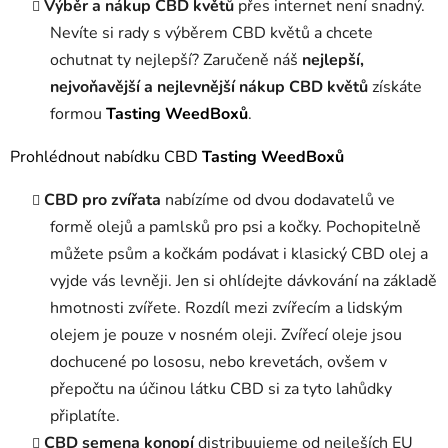
Výběr a nákup CBD květů
přes internet není snadný.
Nevíte si rady s výběrem CBD květů a chcete
ochutnat ty nejlepší? Zaručeně náš
nejlepší,
nejvoňavější a nejlevnější nákup CBD květů
získáte
formou
Tasting WeedBoxů
.
Prohlédnout nabídku CBD
Tasting WeedBoxů
CBD pro zvířata
nabízíme od dvou dodavatelů ve
formě olejů a pamlsků pro psi a kočky. Pochopitelně
můžete psům a kočkám podávat i klasický CBD olej a
vyjde vás levněji. Jen si ohlídejte dávkování na základě
hmotnosti zvířete. Rozdíl mezi zvířecím a lidským
olejem je pouze v nosném oleji. Zvířecí oleje jsou
dochucené po lososu, nebo krevetách, ovšem v
přepočtu na účinou látku CBD si za tyto lahůdky
připlatíte.
CBD semena konopí
distribuujeme od nejleších EU