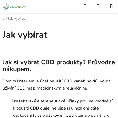
Přejít
Hledat
NÁKUP
na
KOŠÍK
obsah
Domů
/
Jak vybírat
Jak vybírat
Jak si vybrat CBD produkty? Průvodce
nákupem.
Prvním kritériem
je účel použití CBD kanabinoidů
. Volba
užívání CBD mezi medicínským a relaxačním.
Pro lékařské a terapeutické účinky
jsou nejvhodnější
k použití
CBD oleje
, nejlépe si u nich ohlídáte
dávkování (
více v dávkování CBD
), cena v poměru k