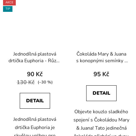
AKCE
TIP
Jednodílná plastová
Čokoláda Mary & Juana
drtička Euphoria - Různý
s konopnými semínky -
design
2 příchutě
90 Kč
95 Kč
130 Kč
(–30 %)
DETAIL
DETAIL
Objevte kouzlo sladkého
Jednodílná plastová
spojení s Čokoládou Mary
drtička Euphoria je
& Juana! Tato jedinečná
skvělou volbou pro