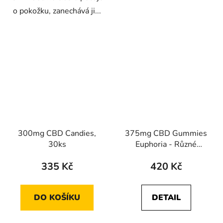
o pokožku, zanechává ji...
300mg CBD Candies,
375mg CBD Gummies
30ks
Euphoria - Různé
příchutě
335 Kč
420 Kč
DO KOŠÍKU
DETAIL