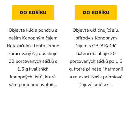
DO KOŠÍKU
DO KOŠÍKU
Objevte klid a pohodu s
Objevte uklidňující sílu
naším Konopným čajem
přírody s Konopným
Relaxačním. Tento jemně
čajem s CBD! Každé
zpracovaný čaj obsahuje
balení obsahuje 20
20 porcovaných sáčků s
porcovaných sáčků po 1,5
1,5 g kvalitních
g, které přinášejí harmonii
konopných listů, které
a relaxaci. Naše prémiové
vám pomohou uvolnit...
čajové směsi s...