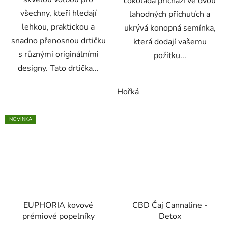
čokoláda přichází ve dvou
všechny, kteří hledají
lahodných příchutích a
lehkou, praktickou a
ukrývá konopná semínka,
snadno přenosnou drtičku
která dodají vašemu
s různými originálními
požitku...
designy. Tato drtička...
Hořká
NOVINKA
EUPHORIA kovové
CBD Čaj Cannaline -
prémiové popelníky
Detox