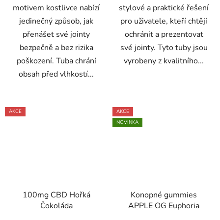
motivem kostlivce nabízí
stylové a praktické řešení
jedinečný způsob, jak
pro uživatele, kteří chtějí
přenášet své jointy
ochránit a prezentovat
bezpečně a bez rizika
své jointy. Tyto tuby jsou
poškození. Tuba chrání
vyrobeny z kvalitního...
obsah před vlhkostí...
AKCE
AKCE
NOVINKA
100mg CBD Hořká
Konopné gummies
Čokoláda
APPLE OG Euphoria