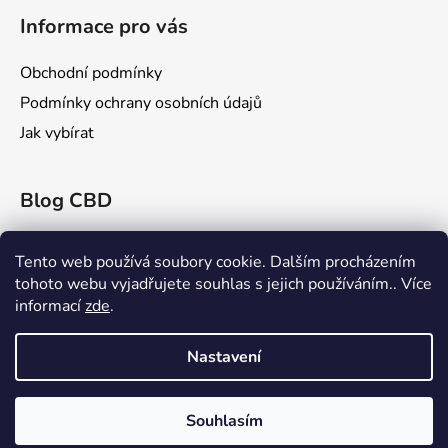
s
u
Informace pro vás
Obchodní podmínky
Podmínky ochrany osobních údajů
Jak vybírat
Blog CBD
Konopex 2025: Největší konopný festival v
Ostravě
Tento web používá soubory cookie. Dalším procházením
tohoto webu vyjadřujete souhlas s jejich používáním.. Více
CBD a Jeho Účinky na Žilní Systém: Co Říká
informací
zde
.
Věda?
Rick Simpson: Průkopník v Léčbě Konopím
Nastavení
Souhlasím
Vytvořil Shoptet