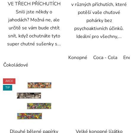
VE TŘECH PŘÍCHUTÍCH
v různých příchutích, které
Snili jste někdy o
potěší vaše chuťové
jahodách? Možná ne, ale
pohárky bez
určitě se vám bude chtít
psychoaktivních účinků.
snít, když ochutnáte tyto
Ideální pro všechny,...
super chutné sušenky s...
Konopné
Coca - Cola
Ene
Čokoládové
AKCE
TIP
Dlouhé bělené papírky
Velké konopné lízátko