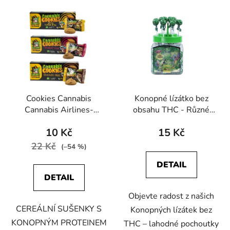
V
e
ý
n
p
í
i
p
s
r
p
o
r
d
Cookies Cannabis
Konopné lízátko bez
o
u
Cannabis Airlines-
obsahu THC - Různé
d
k
Různé příchutě
příchutě
u
t
10 Kč
15 Kč
k
ů
22 Kč
(–54 %)
t
DETAIL
ů
DETAIL
Objevte radost z našich
CEREÁLNÍ SUŠENKY S
Konopných lízátek bez
KONOPNÝM PROTEINEM
THC – lahodné pochoutky