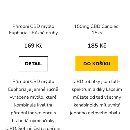
Přírodní CBD mýdlo
150mg CBD Candies,
Euphoria - Různé druhy
15ks
169 Kč
185 Kč
DETAIL
DO KOŠÍKU
Přírodní CBD mýdlo
CBD tobolky jsou full-
Euphoria je jemné ručně
spektrum a díky kapslím
vyráběné mýdlo, které
můžete od teď všechny
kombinuje kvalitní
kanabinoidy mít uvnitř
přírodní ingredience s
jednoho gelového obalu.
blahodárnými účinky
CBD. Šetrně čistí a pečuje