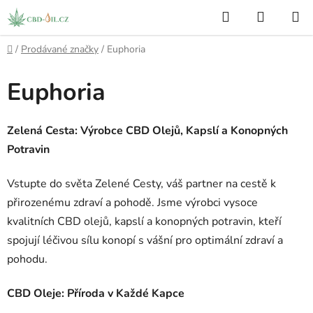
Přejít
Hledat
NÁKUP
na
KOŠÍK
obsah
Domů
/
Prodávané značky
/
Euphoria
Euphoria
Zelená Cesta: Výrobce CBD Olejů, Kapslí a Konopných
Potravin
Vstupte do světa Zelené Cesty, váš partner na cestě k
přirozenému zdraví a pohodě. Jsme výrobci vysoce
kvalitních CBD olejů, kapslí a konopných potravin, kteří
spojují léčivou sílu konopí s vášní pro optimální zdraví a
pohodu.
CBD Oleje: Příroda v Každé Kapce