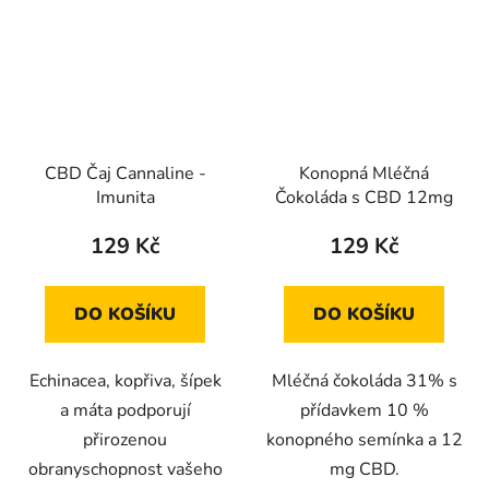
CBD Čaj Cannaline -
Konopná Mléčná
Imunita
Čokoláda s CBD 12mg
129 Kč
129 Kč
DO KOŠÍKU
DO KOŠÍKU
Echinacea, kopřiva, šípek
Mléčná čokoláda 31% s
a máta podporují
přídavkem 10 %
přirozenou
konopného semínka a 12
obranyschopnost vašeho
mg CBD.