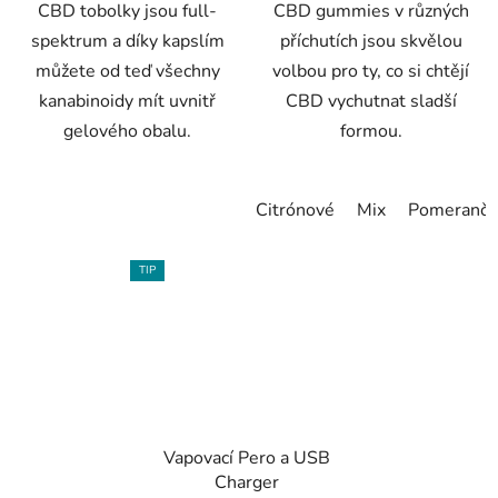
CBD tobolky jsou full-
CBD gummies v různých
spektrum a díky kapslím
příchutích jsou skvělou
můžete od teď všechny
volbou pro ty, co si chtějí
kanabinoidy mít uvnitř
CBD vychutnat sladší
gelového obalu.
formou.
Citrónové
Mix
Pomerančo
TIP
Vapovací Pero a USB
Charger