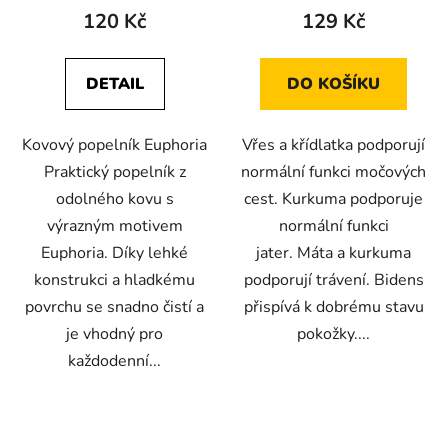
120 Kč
129 Kč
DETAIL
DO KOŠÍKU
Kovový popelník Euphoria
Vřes a křídlatka podporují
Praktický popelník z
normální funkci močových
odolného kovu s
cest. Kurkuma podporuje
výrazným motivem
normální funkci
Euphoria. Díky lehké
jater. Máta a kurkuma
konstrukci a hladkému
podporují trávení. Bidens
povrchu se snadno čistí a
přispívá k dobrému stavu
je vhodný pro
pokožky....
každodenní...