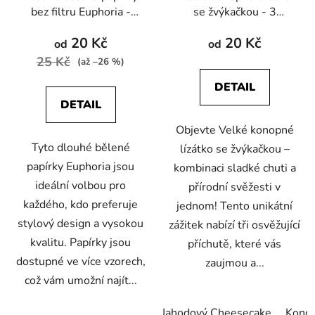
bez filtru Euphoria -
se žvýkačkou - 3
Různé vzory
příchutě
20 Kč
20 Kč
od
od
25 Kč
(až –26 %)
DETAIL
DETAIL
Objevte Velké konopné
Tyto dlouhé bělené
lízátko se žvýkačkou –
papírky Euphoria jsou
kombinaci sladké chuti a
ideální volbou pro
přírodní svěžesti v
každého, kdo preferuje
jednom! Tento unikátní
stylový design a vysokou
zážitek nabízí tři osvěžující
kvalitu. Papírky jsou
příchutě, které vás
dostupné ve více vzorech,
zaujmou a...
což vám umožní najít...
Jahodový Cheesecake
Kono