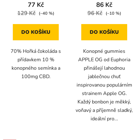
77 Kč
86 Kč
129 Kč
96 Kč
(–40 %)
(–10 %)
DO KOŠÍKU
DO KOŠÍKU
70% Hořká čokoláda s
Konopné gummies
přídavkem 10 %
APPLE OG od Euphoria
konopného semínka a
přinášejí lahodnou
100mg CBD.
jablečnou chuť
inspirovanou populárním
strainem Apple OG.
Každý bonbon je měkký,
voňavý a příjemně sladký,
ideální pro...