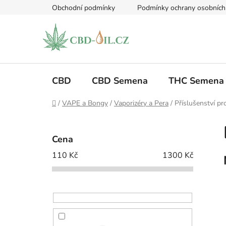
Přejít
Obchodní podmínky
Podmínky ochrany osobních
na
obsah
CBD
CBD Semena
THC Semena
Domů
/
VAPE a Bongy
/
Vaporizéry a Pera
/
Příslušenství pr
P
o
Cena
s
110
Kč
1300
Kč
t
r
a
n
n
í