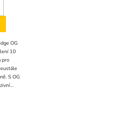
ridge OG
lení 10
a pro
neustále
lně. S OG
ivní...