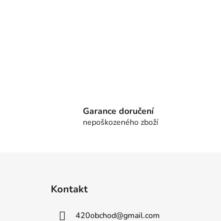
Garance doručení
nepoškozeného zboží
Z
á
Kontakt
p
a
420obchod
@
gmail.com
t