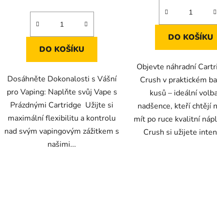
DO KOŠÍKU
DO KOŠÍKU
Objevte náhradní Cart
Dosáhněte Dokonalosti s Vášní
Crush v praktickém ba
pro Vaping: Naplňte svůj Vape s
kusů – ideální volb
Prázdnými Cartridge Užijte si
nadšence, kteří chtějí 
maximální flexibilitu a kontrolu
mít po ruce kvalitní náp
nad svým vapingovým zážitkem s
Crush si užijete intenz
našimi...
O
v
l
á