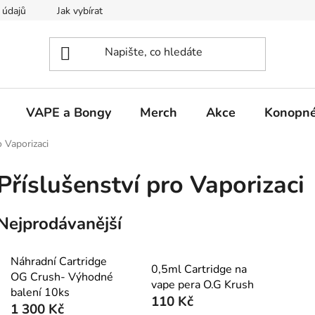
 údajů
Jak vybírat
VAPE a Bongy
Merch
Akce
Konopné
o Vaporizaci
Příslušenství pro Vaporizaci
Nejprodávanější
Náhradní Cartridge
0,5ml Cartridge na
OG Crush- Výhodné
vape pera O.G Krush
balení 10ks
110 Kč
1 300 Kč