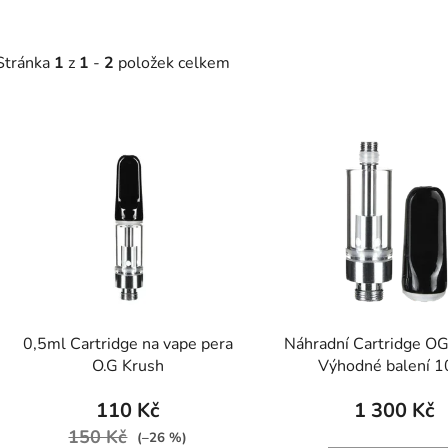
Stránka
1
z
1
-
2
položek celkem
V
ý
p
s
p
r
o
d
0,5ml Cartridge na vape pera
Náhradní Cartridge O
u
O.G Krush
Výhodné balení 1
k
t
110 Kč
1 300 Kč
ů
150 Kč
(–26 %)