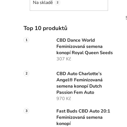
Na skladě
2
p
a
n
e
Top 10 produktů
l
CBD Dance World
Feminizovaná semena
konopí Royal Queen Seeds
i
307 Kč
CBD Auto Charlotte’s
Angel® Feminizovaná
semena konopí Dutch
Passion Fem Auto
970 Kč
Fast Buds CBD Auto 20:1
Feminizovaná semena
konopí