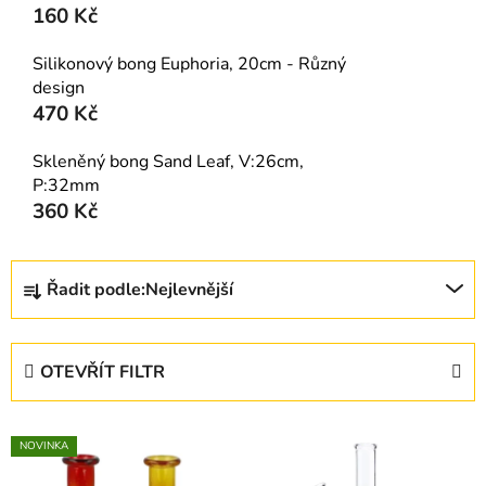
160 Kč
Silikonový bong Euphoria, 20cm - Různý
design
470 Kč
Skleněný bong Sand Leaf, V:26cm,
P:32mm
360 Kč
Ř
Řadit podle:
Nejlevnější
a
z
e
OTEVŘÍT FILTR
n
í
V
p
NOVINKA
ý
r