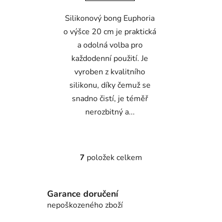
Silikonový bong Euphoria
o výšce 20 cm je praktická
a odolná volba pro
každodenní použití. Je
vyroben z kvalitního
silikonu, díky čemuž se
snadno čistí, je téměř
nerozbitný a...
7
položek celkem
O
v
l
Garance doručení
á
d
nepoškozeného zboží
a