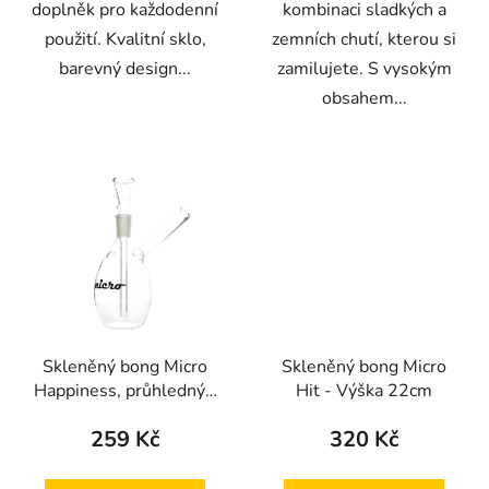
doplněk pro každodenní
kombinaci sladkých a
použití. Kvalitní sklo,
zemních chutí, kterou si
barevný design...
zamilujete. S vysokým
obsahem...
Skleněný bong Micro
Skleněný bong Micro
Happiness, průhledný -
Hit - Výška 22cm
V:16cm, P:14,5mm
259 Kč
320 Kč