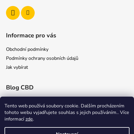
Informace pro vás
Obchodní podmínky
Podmínky ochrany osobních údajů
Jak vybírat
Blog CBD
Konopex 2025: Největší konopný festival v
Ostravě
Tento web používá soubory cookie. Dalším procházením
tohoto webu vyjadřujete souhlas s jejich používáním.. Více
CBD a Jeho Účinky na Žilní Systém: Co Říká
informací
zde
.
Věda?
Rick Simpson: Průkopník v Léčbě Konopím