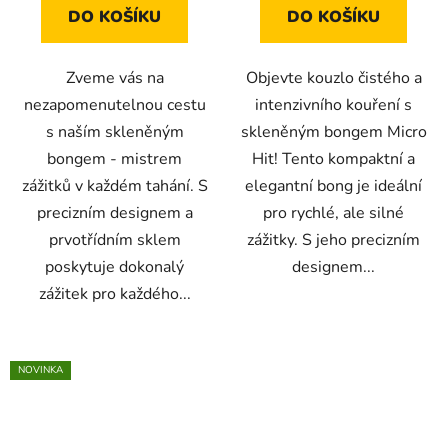
DO KOŠÍKU
DO KOŠÍKU
Zveme vás na
Objevte kouzlo čistého a
nezapomenutelnou cestu
intenzivního kouření s
s naším skleněným
skleněným bongem Micro
bongem - mistrem
Hit! Tento kompaktní a
zážitků v každém tahání. S
elegantní bong je ideální
precizním designem a
pro rychlé, ale silné
prvotřídním sklem
zážitky. S jeho precizním
poskytuje dokonalý
designem...
zážitek pro každého...
NOVINKA