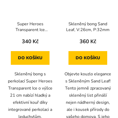
Super Heroes
Skleněný bong Sand
Transparent Ice
Leaf, V:26cm, P:32mm
skleněný bong s
340 Kč
360 Kč
perkolací, 21cm
DO KOŠÍKU
DO KOŠÍKU
Skleněný bong s
Objevte kouzlo elegance
perkolací Super Heroes
s Skleněným Sand Leaf!
Transparent Ice o výšce
Tento jemně zpracovaný
21 cm nabízí hladký a
skleněný list přináší
efektivní kouř díky
nejen nádherný design,
integrované perkolaci a
ale i kousek přírody do
leduchytům.
vašeho domova. S jeho