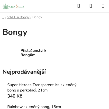
Přejít
Hledat
NÁKUP
na
KOŠÍK
obsah
Domů
/
VAPE a Bongy
/
Bongy
Bongy
Příslušenství k
Bongům
Nejprodávanější
Super Heroes Transparent Ice skleněný
bong s perkolací, 21cm
340 Kč
Rainbow skleněný bong, 15cm