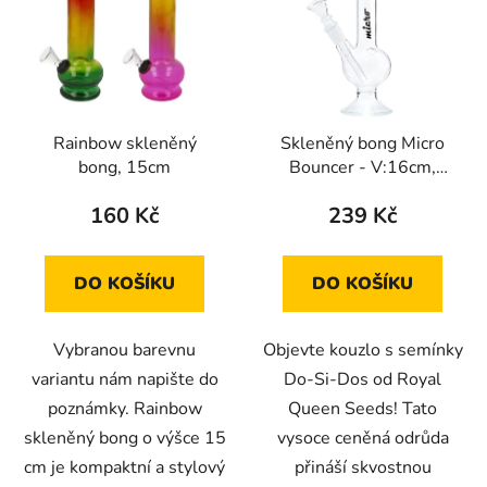
p
o
i
d
s
u
p
k
r
t
Rainbow skleněný
Skleněný bong Micro
o
ů
bong, 15cm
Bouncer - V:16cm,
d
P:12mm
u
160 Kč
239 Kč
k
t
DO KOŠÍKU
DO KOŠÍKU
ů
Vybranou barevnu
Objevte kouzlo s semínky
variantu nám napište do
Do-Si-Dos od Royal
poznámky. Rainbow
Queen Seeds! Tato
skleněný bong o výšce 15
vysoce ceněná odrůda
cm je kompaktní a stylový
přináší skvostnou