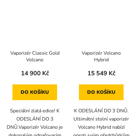
Vaporizér Classic Gold
Vaporizér Volcano
Volcano
Hybrid
14 900 Kč
15 549 Kč
DO KOŠÍKU
DO KOŠÍKU
Speciální zlatá edice! K
K ODESLÁNÍ DO 3 DNŮ.
ODESLÁNÍ DO 3
Ultimátní stolní vaporizér
DNŮ.Vaporizér Volcano je
Volcano Hybrid nabízí
dokonalým odpařovacím
oproti svým předchůdcům