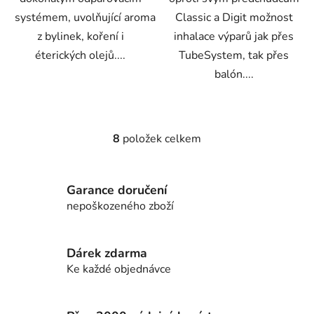
systémem, uvolňující aroma
Classic a Digit možnost
z bylinek, koření i
inhalace výparů jak přes
éterických olejů....
TubeSystem, tak přes
balón....
8
položek celkem
O
v
l
Garance doručení
á
d
nepoškozeného zboží
a
c
í
Dárek zdarma
p
Ke každé objednávce
r
v