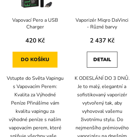
p
k
r
t
Vapovací Pero a USB
Vaporizér Miqro DaVinci
o
ů
Charger
- Různé barvy
d
u
420 Kč
2 437 Kč
k
t
DO KOŠÍKU
DETAIL
ů
Vstupte do Světa Vapingu
K ODESLÁNÍ DO 3 DNŮ.
s Vapovacím Perem:
Je to malý, elegantní a
Kvalita za Výhodné
sofistikovaný vaporizér
Peníze Přinášíme vám
vytvořený tak, aby
kvalitu vapingu za
vyhovoval vašemu
výhodné peníze s naším
životnímu stylu. Do
vapovacím perem, které
nejmenšího prémiového
splňuje všechny vaše...
vaporizéru na dnešním