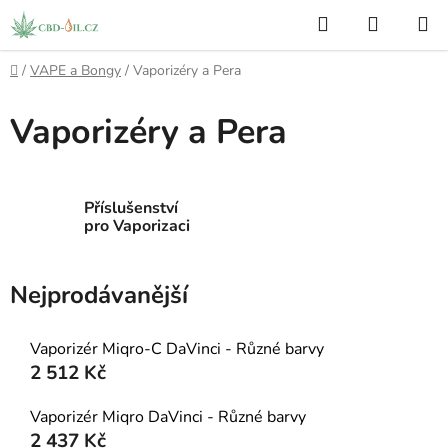
Přejít
Hledat
NÁKUP
na
KOŠÍK
obsah
Domů
/
VAPE a Bongy
/
Vaporizéry a Pera
Vaporizéry a Pera
Příslušenství
pro Vaporizaci
Nejprodávanější
Vaporizér Miqro-C DaVinci - Různé barvy
2 512 Kč
Vaporizér Miqro DaVinci - Různé barvy
2 437 Kč