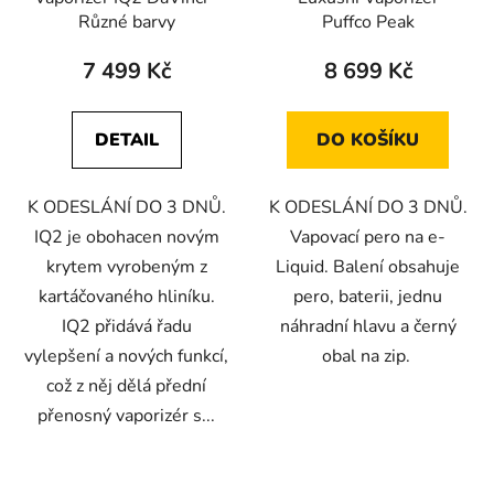
Různé barvy
Puffco Peak
7 499 Kč
8 699 Kč
DETAIL
DO KOŠÍKU
K ODESLÁNÍ DO 3 DNŮ.
K ODESLÁNÍ DO 3 DNŮ.
IQ2 je obohacen novým
Vapovací pero na e-
krytem vyrobeným z
Liquid. Balení obsahuje
kartáčovaného hliníku.
pero, baterii, jednu
IQ2 přidává řadu
náhradní hlavu a černý
vylepšení a nových funkcí,
obal na zip.
což z něj dělá přední
přenosný vaporizér s...