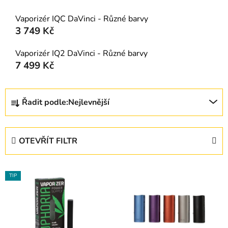
Vaporizér IQC DaVinci - Různé barvy
3 749 Kč
Vaporizér IQ2 DaVinci - Různé barvy
7 499 Kč
Ř
Řadit podle:
Nejlevnější
a
z
e
OTEVŘÍT FILTR
n
í
V
p
TIP
ý
r
p
o
i
d
s
u