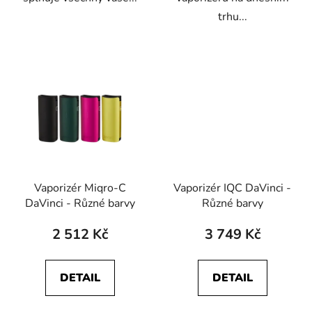
trhu...
Vaporizér Miqro-C
Vaporizér IQC DaVinci -
DaVinci - Různé barvy
Různé barvy
2 512 Kč
3 749 Kč
DETAIL
DETAIL