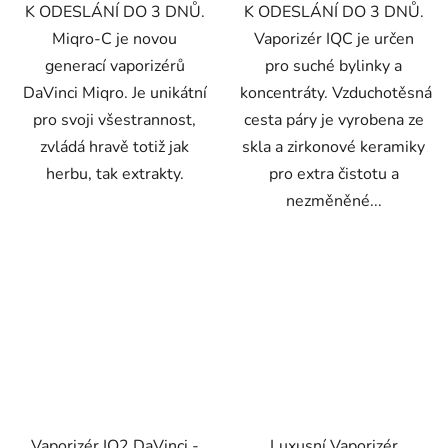
K ODESLÁNÍ DO 3 DNŮ.
K ODESLÁNÍ DO 3 DNŮ.
Miqro-C je novou
Vaporizér IQC je určen
generací vaporizérů
pro suché bylinky a
DaVinci Miqro. Je unikátní
koncentráty. Vzduchotěsná
pro svoji všestrannost,
cesta páry je vyrobena ze
zvládá hravě totiž jak
skla a zirkonové keramiky
herbu, tak extrakty.
pro extra čistotu a
nezměněné...
Vaporizér IQ2 DaVinci -
Luxusní Vaporizér