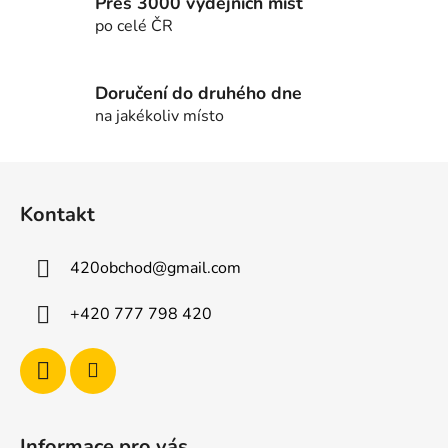
k
Přes 3000 výdejních míst
y
po celé ČR
v
ý
p
Doručení do druhého dne
i
na jakékoliv místo
s
u
Z
á
Kontakt
p
a
420obchod
@
gmail.com
t
í
+420 777 798 420
Informace pro vás