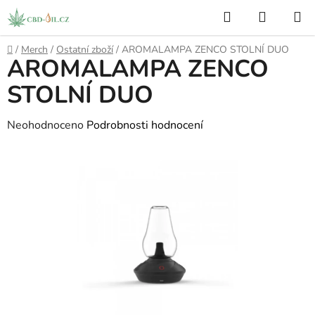
Přejít
Hledat
NÁKUP
na
KOŠÍK
obsah
Domů
/
Merch
/
Ostatní zboží
/
AROMALAMPA ZENCO STOLNÍ DUO
AROMALAMPA ZENCO
STOLNÍ DUO
Průměrné
Neohodnoceno
Podrobnosti hodnocení
hodnocení
produktu
je
0,0
z
5
hvězdiček.