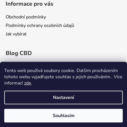
Informace pro vás
Obchodní podmínky
Podmínky ochrany osobních údajů
Jak vybírat
Blog CBD
Konopex 2025: Největší konopný festival v
Ostravě
Tento web používá soubory cookie. Dalším procházením
tohoto webu vyjadřujete souhlas s jejich používáním.. Více
CBD a Jeho Účinky na Žilní Systém: Co Říká
informací
zde
.
Věda?
Rick Simpson: Průkopník v Léčbě Konopím
Nastavení
Souhlasím
Vytvořil Shoptet
Copyright 2026
cbd-oil.cz
. Všechna práva vyhrazena.