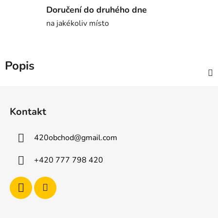
Doručení do druhého dne
na jakékoliv místo
Popis
Z
á
Kontakt
p
a
420obchod
@
gmail.com
t
í
+420 777 798 420