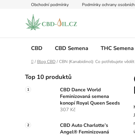
Přejít
Obchodní podmínky
Podmínky ochrany osobních
na
obsah
CBD
CBD Semena
THC Semena
Domů
/
Blog CBD
/
CBN (Kanabidinol): Co potřebujete vědě
P
Top 10 produktů
o
s
CBD Dance World
t
Feminizovaná semena
r
konopí Royal Queen Seeds
a
307 Kč
n
n
CBD Auto Charlotte’s
Angel® Feminizovaná
í