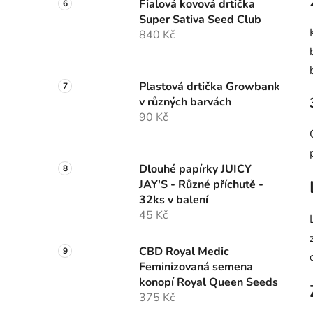
Fialová kovová drtička
Super Sativa Seed Club
840 Kč
Plastová drtička Growbank
v různých barvách
90 Kč
Dlouhé papírky JUICY
JAY'S - Různé příchutě -
32ks v balení
45 Kč
CBD Royal Medic
Feminizovaná semena
konopí Royal Queen Seeds
375 Kč