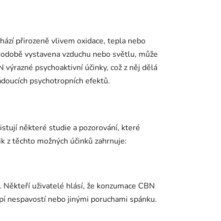
hází přirozeně vlivem oxidace, tepla nebo
ouhodobě vystavena vzduchu nebo světlu, může
výrazné psychoaktivní účinky, což z něj dělá
žádoucích psychotropních efektů.
istují některé studie a pozorování, které
ik z těchto možných účinků zahrnuje:
. Někteří uživatelé hlásí, že konzumace CBN
trpí nespavostí nebo jinými poruchami spánku.