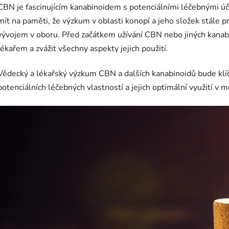
CBN je fascinujícím kanabinoidem s potenciálními léčebnými účin
mít na paměti, že výzkum v oblasti konopí a jeho složek stále 
vývojem v oboru. Před začátkem užívání CBN nebo jiných kanabi
lékařem a zvážit všechny aspekty jejich použití.
Vědecký a lékařský výzkum CBN a dalších kanabinoidů bude klíč
potenciálních léčebných vlastností a jejich optimální využití v m