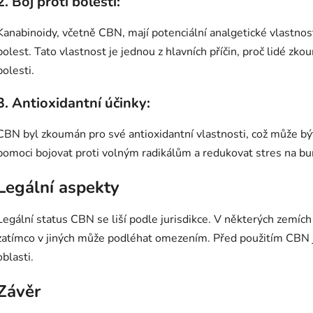
2.
Boj proti bolesti:
Kanabinoidy, včetně CBN, mají potenciální analgetické vlastnos
bolest. Tato vlastnost je jednou z hlavních příčin, proč lidé zko
bolesti.
3.
Antioxidantní účinky:
CBN byl zkoumán pro své antioxidantní vlastnosti, což může b
pomoci bojovat proti volným radikálům a redukovat stres na bu
Legální aspekty
Legální status CBN se liší podle jurisdikce. V některých zemíc
zatímco v jiných může podléhat omezením. Před použitím CBN je 
oblasti.
Závěr