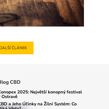
DALŠÍ ČLÁNEK
Blog CBD
Konopex 2025: Největší konopný festival
v Ostravě
CBD a Jeho Účinky na Žilní Systém: Co
Říká Věda?