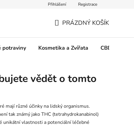
Přihlášení
Registrace
PRÁZDNÝ KOŠÍK
NÁKUPNÍ
KOŠÍK
 potraviny
Kosmetika a Zvířata
CBD Growin
bujete vědět o tomto
eré mají různé účinky na lidský organismus.
 není tak známý jako THC (tetrahydrokanabinol)
 unikátní vlastnosti a potenciální léčebné