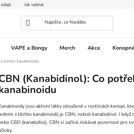
 údajů
Jak vybírat
VAPE a Bongy
Merch
Akce
Konopné
t o tomto kanabinoidu
CBN (Kanabidinol): Co potře
kanabinoidu
Kanabinoidy jsou aktivní látky obsažené v rostlinách konopí, kt
Jedním z těchto kanabinoidů je CBN, neboli kanabidinol. I když
nebo CBD (kanabidiol), CBN si začíná získávat pozornost pro své
účinky.