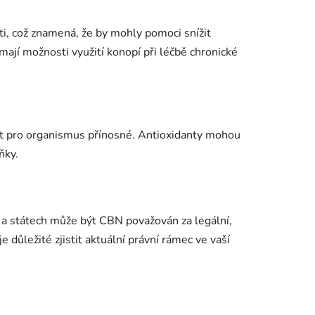
ti, což znamená, že by mohly pomoci snížit
umají možnosti využití konopí při léčbě chronické
ýt pro organismus přínosné. Antioxidanty mohou
ňky.
h a státech může být CBN považován za legální,
důležité zjistit aktuální právní rámec ve vaší