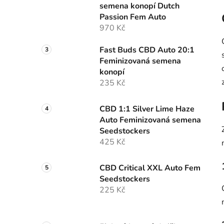
semena konopí Dutch
p
Passion Fem Auto
a
970 Kč
n
e
Fast Buds CBD Auto 20:1
l
Feminizovaná semena
konopí
235 Kč
CBD 1:1 Silver Lime Haze
Auto Feminizovaná semena
Seedstockers
425 Kč
CBD Critical XXL Auto Fem
Seedstockers
225 Kč