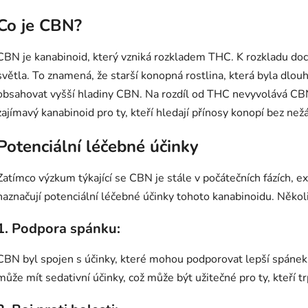
Co je CBN?
CBN je kanabinoid, který vzniká rozkladem THC. K rozkladu doc
světla. To znamená, že starší konopná rostlina, která byla dl
obsahovat vyšší hladiny CBN. Na rozdíl od THC nevyvolává CBN 
zajímavý kanabinoid pro ty, kteří hledají přínosy konopí bez ne
Potenciální léčebné účinky
Zatímco výzkum týkající se CBN je stále v počátečních fázích, ex
naznačují potenciální léčebné účinky tohoto kanabinoidu. Někol
1.
Podpora spánku:
CBN byl spojen s účinky, které mohou podporovat lepší spánek
může mít sedativní účinky, což může být užitečné pro ty, kteří 