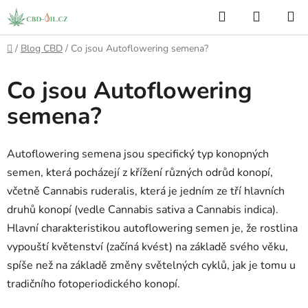
Přejít
Hledat
NÁKUP
na
KOŠÍK
obsah
Domů
/
Blog CBD
/
Co jsou Autoflowering semena?
Co jsou Autoflowering
semena?
Autoflowering semena jsou specifický typ konopných
semen, která pocházejí z křížení různých odrůd konopí,
včetně Cannabis ruderalis, která je jedním ze tří hlavních
druhů konopí (vedle Cannabis sativa a Cannabis indica).
Hlavní charakteristikou autoflowering semen je, že rostlina
vypouští květenství (začíná kvést) na základě svého věku,
spíše než na základě změny světelných cyklů, jak je tomu u
tradičního fotoperiodického konopí.