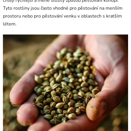
chtějí rychlejší a méně složitý způsob pěstování konopí.
Tyto rostliny jsou často vhodné pro pěstování na menším
prostoru nebo pro pěstování venku v oblastech s kratším
létem.