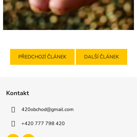
PŘEDCHOZÍ ČLÁNEK
DALŠÍ ČLÁNEK
Z
á
Kontakt
p
a
420obchod
@
gmail.com
t
í
+420 777 798 420