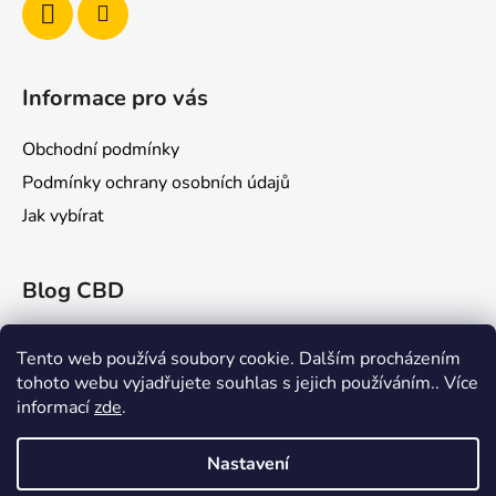
Informace pro vás
Obchodní podmínky
Podmínky ochrany osobních údajů
Jak vybírat
Blog CBD
Konopex 2025: Největší konopný festival v
Ostravě
Tento web používá soubory cookie. Dalším procházením
tohoto webu vyjadřujete souhlas s jejich používáním.. Více
CBD a Jeho Účinky na Žilní Systém: Co Říká
informací
zde
.
Věda?
Rick Simpson: Průkopník v Léčbě Konopím
Nastavení