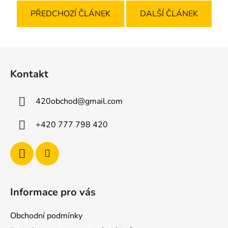
PŘEDCHOZÍ ČLÁNEK
DALŠÍ ČLÁNEK
Z
á
Kontakt
p
a
420obchod
@
gmail.com
t
í
+420 777 798 420
Informace pro vás
Obchodní podmínky