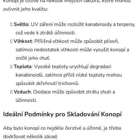
Konopí je citlivé na několik vnějších faktorů, které mohou
ovlivnit jeho kvalitu:
Světlo
: UV záření může rozložit kanabinoidy a terpeny,
což vede k ztrátě účinnosti.
Vlhkost
: Přílišná vlhkost může způsobit plíseň,
zatímco nedostatek vlhkosti může vysušit konopí a
zničit jeho chuť.
Teplota
: Vysoké teploty urychlují degradaci
kanabinoidů, zatímco příliš nízké teploty mohou
způsobit zkřehnutí trichomů.
Vzduch
: Oxidace může způsobit ztrátu chuti a
účinnosti.
Ideální Podmínky pro Skladování Konopí
Aby bylo konopí co nejdéle čerstvé a účinné, je třeba
dodržovat několik zásad: