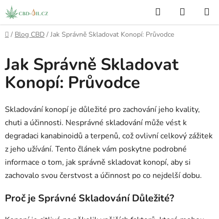
Přejít
Hledat
NÁKUP
na
KOŠÍK
obsah
Domů
/
Blog CBD
/
Jak Správně Skladovat Konopí: Průvodce
Jak Správně Skladovat
Konopí: Průvodce
Skladování konopí je důležité pro zachování jeho kvality,
chuti a účinnosti. Nesprávné skladování může vést k
degradaci kanabinoidů a terpenů, což ovlivní celkový zážitek
z jeho užívání. Tento článek vám poskytne podrobné
informace o tom, jak správně skladovat konopí, aby si
zachovalo svou čerstvost a účinnost po co nejdelší dobu.
Proč je Správné Skladování Důležité?