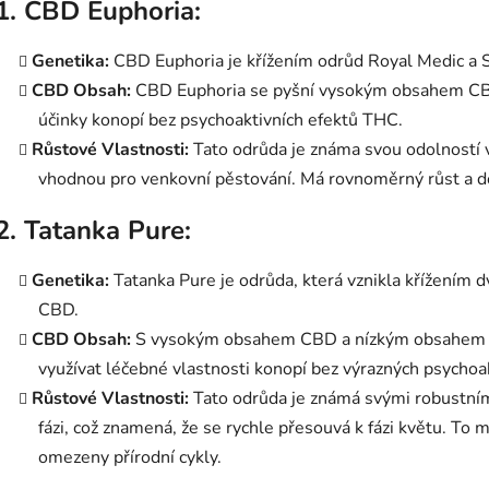
1.
CBD Euphoria:
Genetika:
CBD Euphoria je křížením odrůd Royal Medic a 
CBD Obsah:
CBD Euphoria se pyšní vysokým obsahem CBD, co
účinky konopí bez psychoaktivních efektů THC.
Růstové Vlastnosti:
Tato odrůda je známa svou odolností vů
vhodnou pro venkovní pěstování. Má rovnoměrný růst a do
2.
Tatanka Pure:
Genetika:
Tatanka Pure je odrůda, která vznikla křížením dv
CBD.
CBD Obsah:
S vysokým obsahem CBD a nízkým obsahem THC
využívat léčebné vlastnosti konopí bez výrazných psychoak
Růstové Vlastnosti:
Tato odrůda je známá svými robustním
fázi, což znamená, že se rychle přesouvá k fázi květu. To
omezeny přírodní cykly.