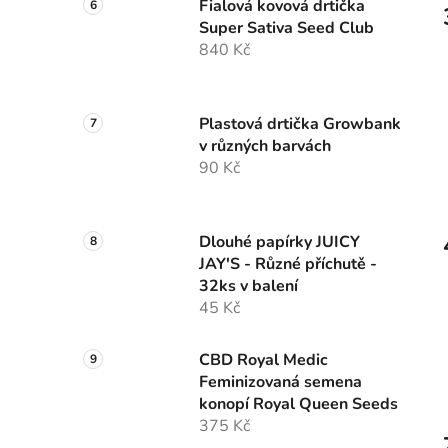
Fialová kovová drtička
Super Sativa Seed Club
840 Kč
Plastová drtička Growbank
v různých barvách
90 Kč
Dlouhé papírky JUICY
JAY'S - Různé příchutě -
32ks v balení
45 Kč
CBD Royal Medic
Feminizovaná semena
konopí Royal Queen Seeds
375 Kč