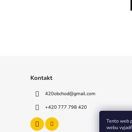
Z
á
Kontakt
p
a
420obchod
@
gmail.com
t
í
+420 777 798 420
Tento web p
webu vyjadřu