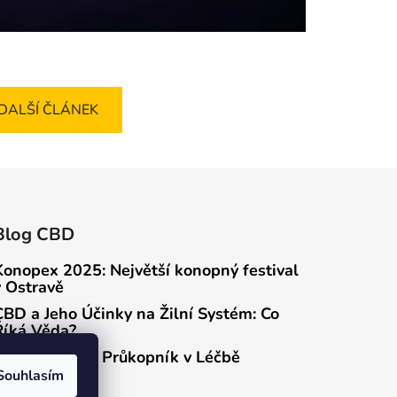
DALŠÍ ČLÁNEK
Blog CBD
Konopex 2025: Největší konopný festival
v Ostravě
CBD a Jeho Účinky na Žilní Systém: Co
Říká Věda?
Rick Simpson: Průkopník v Léčbě
Konopím
Souhlasím