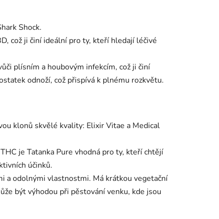
Shark Shock.
ž ji činí ideální pro ty, kteří hledají léčivé
či plísním a houbovým infekcím, což ji činí
statek odnoží, což přispívá k plnému rozkvětu.
ou klonů skvělé kvality: Elixir Vitae a Medical
 je Tatanka Pure vhodná pro ty, kteří chtějí
tivních účinků.
i a odolnými vlastnostmi. Má krátkou vegetační
 může být výhodou při pěstování venku, kde jsou