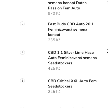
semena konopí Dutch
p
Passion Fem Auto
a
970 Kč
n
e
Fast Buds CBD Auto 20:1
l
Feminizovaná semena
konopí
235 Kč
CBD 1:1 Silver Lime Haze
Auto Feminizovaná semena
Seedstockers
425 Kč
CBD Critical XXL Auto Fem
Seedstockers
225 Kč