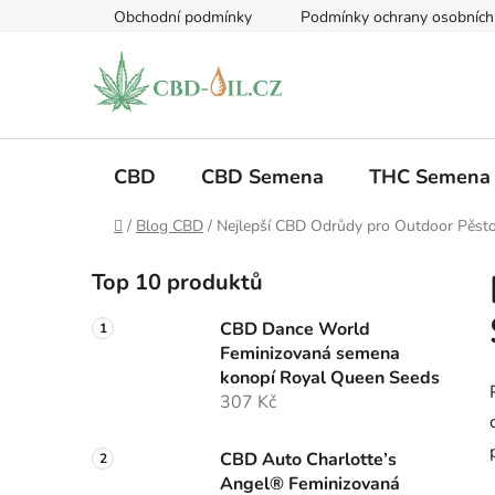
Přejít
Obchodní podmínky
Podmínky ochrany osobních
na
obsah
CBD
CBD Semena
THC Semena
Domů
/
Blog CBD
/
Nejlepší CBD Odrůdy pro Outdoor Pěst
P
Top 10 produktů
o
s
CBD Dance World
t
Feminizovaná semena
r
konopí Royal Queen Seeds
a
307 Kč
n
n
CBD Auto Charlotte’s
Angel® Feminizovaná
í