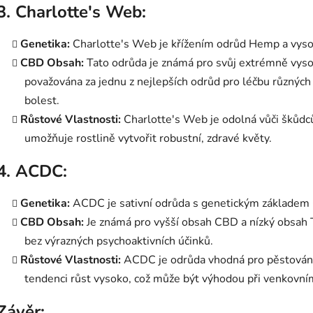
3.
Charlotte's Web:
Genetika:
Charlotte's Web je křížením odrůd Hemp a vyso
CBD Obsah:
Tato odrůda je známá pro svůj extrémně vys
považována za jednu z nejlepších odrůd pro léčbu různých
bolest.
Růstové Vlastnosti:
Charlotte's Web je odolná vůči škůdc
umožňuje rostlině vytvořit robustní, zdravé květy.
4.
ACDC:
Genetika:
ACDC je sativní odrůda s genetickým základem 
CBD Obsah:
Je známá pro vyšší obsah CBD a nízký obsah T
bez výrazných psychoaktivních účinků.
Růstové Vlastnosti:
ACDC je odrůda vhodná pro pěstování
tendenci růst vysoko, což může být výhodou při venkovním
Závěr: