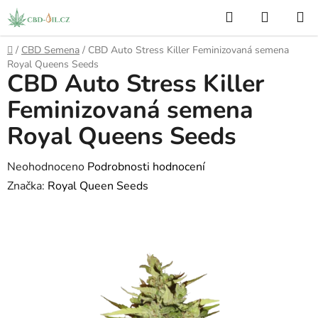
Přejít
Hledat
NÁKUP
na
KOŠÍK
obsah
Domů
/
CBD Semena
/
CBD Auto Stress Killer Feminizovaná semena
Royal Queens Seeds
CBD Auto Stress Killer
Feminizovaná semena
Royal Queens Seeds
Průměrné
Neohodnoceno
Podrobnosti hodnocení
hodnocení
Značka:
Royal Queen Seeds
produktu
je
0,0
z
5
hvězdiček.