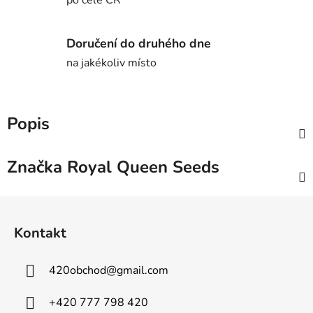
Doručení do druhého dne
na jakékoliv místo
Popis
Značka
Royal Queen Seeds
Z
á
Kontakt
p
a
420obchod
@
gmail.com
t
í
+420 777 798 420