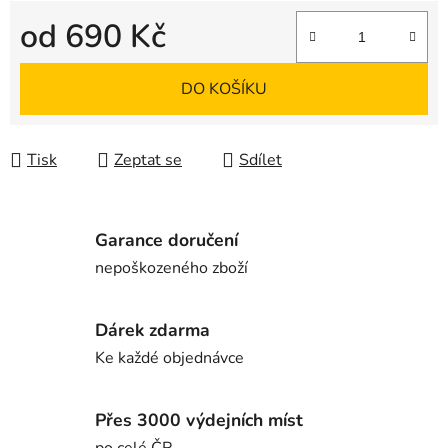
od
690 Kč
Měrná cena:
DO KOŠÍKU
Tisk
Zeptat se
Sdílet
Garance doručení
nepoškozeného zboží
Dárek zdarma
Ke každé objednávce
Přes 3000 výdejních míst
po celé ČR