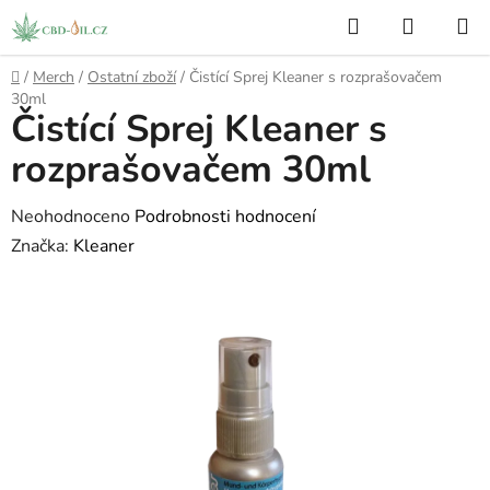
Přejít
Hledat
NÁKUP
na
KOŠÍK
obsah
Domů
/
Merch
/
Ostatní zboží
/
Čistící Sprej Kleaner s rozprašovačem
30ml
Čistící Sprej Kleaner s
rozprašovačem 30ml
Průměrné
Neohodnoceno
Podrobnosti hodnocení
hodnocení
Značka:
Kleaner
produktu
je
0,0
z
5
hvězdiček.