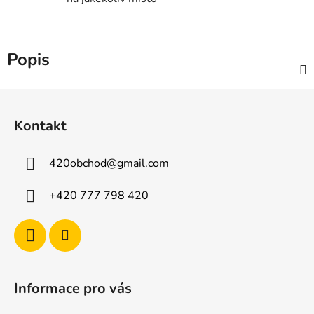
Popis
Z
á
Kontakt
p
a
420obchod
@
gmail.com
t
í
+420 777 798 420
Informace pro vás