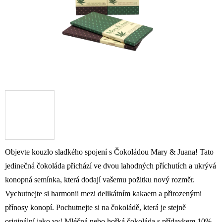
Objevte kouzlo sladkého spojení s Čokoládou Mary & Juana! Tato
jedinečná čokoláda přichází ve dvou lahodných příchutích a ukrývá
konopná semínka, která dodají vašemu požitku nový rozměr.
Vychutnejte si harmonii mezi delikátním kakaem a přirozenými
přínosy konopí. Pochutnejte si na čokoládě, která je stejně
originální jako vy! Mléčná nebo hořká čokoláda s přídavkem 10%