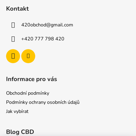
á
Kontakt
p
a
420obchod
@
gmail.com
t
í
+420 777 798 420
Informace pro vás
Obchodní podmínky
Podmínky ochrany osobních údajů
Jak vybírat
Blog CBD