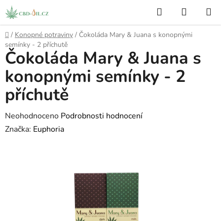
Přejít
Hledat
NÁKUP
na
KOŠÍK
obsah
Domů
/
Konopné potraviny
/
Čokoláda Mary & Juana s konopnými
semínky - 2 příchutě
Čokoláda Mary & Juana s
konopnými semínky - 2
příchutě
Průměrné
Neohodnoceno
Podrobnosti hodnocení
hodnocení
Značka:
Euphoria
produktu
je
0,0
z
5
hvězdiček.