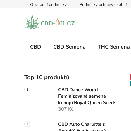
Přejít
Obchodní podmínky
Podmínky ochrany osobních
na
obsah
CBD
CBD Semena
THC Semena
P
Top 10 produktů
o
s
CBD Dance World
t
Feminizovaná semena
r
konopí Royal Queen Seeds
a
307 Kč
n
n
CBD Auto Charlotte’s
Angel® Feminizovaná