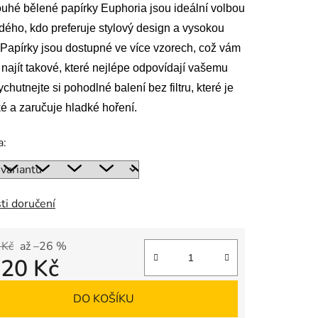
ouhé bělené papírky Euphoria jsou ideální volbou
dého, kdo preferuje stylový design a vysokou
. Papírky jsou dostupné ve více vzorech, což vám
najít takové, které nejlépe odpovídají vašemu
ek.
ychutnejte si pohodlné balení bez filtru, které je
ké a zaručuje hladké hoření.
a:
ti doručení
 Kč
až –26 %
d
20 Kč
 cena:
DO KOŠÍKU