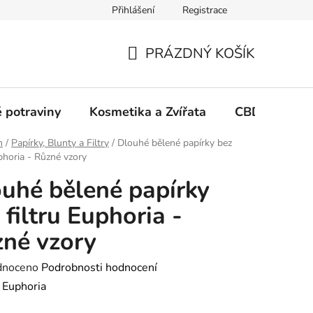
Přihlášení
Registrace
PRÁZDNÝ KOŠÍK
NÁKUPNÍ
KOŠÍK
 potraviny
Kosmetika a Zvířata
CBD Growin
h
/
Papírky, Blunty a Filtry
/
Dlouhé bělené papírky bez
uphoria - Různé vzory
uhé bělené papírky
 filtru Euphoria -
né vzory
né
dnoceno
Podrobnosti hodnocení
ení
:
Euphoria
tu