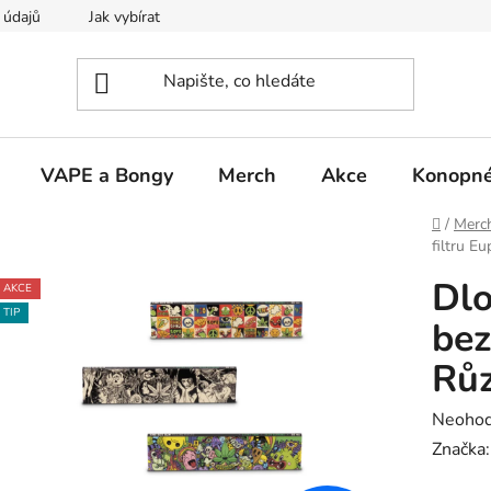
 údajů
Jak vybírat
VAPE a Bongy
Merch
Akce
Konopné
Domů
/
Merc
filtru E
Dlo
AKCE
TIP
bez
Růz
Průměr
Neoho
hodnoc
Značka
produk