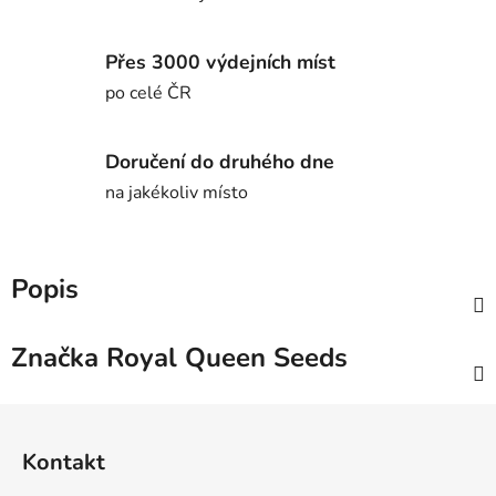
Přes 3000 výdejních míst
po celé ČR
Doručení do druhého dne
na jakékoliv místo
Popis
Značka
Royal Queen Seeds
Z
á
Kontakt
p