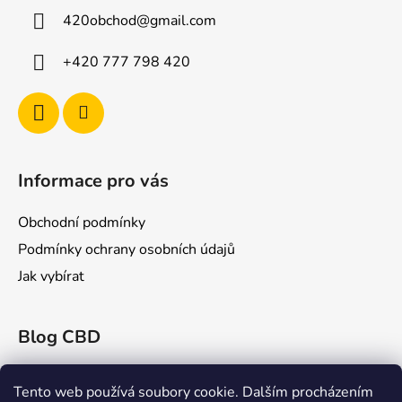
a
420obchod
@
gmail.com
t
í
+420 777 798 420
Informace pro vás
Obchodní podmínky
Podmínky ochrany osobních údajů
Jak vybírat
Blog CBD
Konopex 2025: Největší konopný festival v
Ostravě
Tento web používá soubory cookie. Dalším procházením