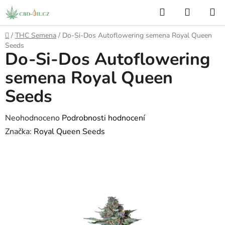
Přejít
Hledat
NÁKUP
na
KOŠÍK
obsah
Domů
/
THC Semena
/
Do-Si-Dos Autoflowering semena Royal Queen
Seeds
Do-Si-Dos Autoflowering
semena Royal Queen
Seeds
Průměrné
Neohodnoceno
Podrobnosti hodnocení
hodnocení
Značka:
Royal Queen Seeds
produktu
je
0,0
z
5
hvězdiček.