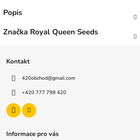
Popis
Značka
Royal Queen Seeds
Z
á
Kontakt
p
a
420obchod
@
gmail.com
t
í
+420 777 798 420
Informace pro vás