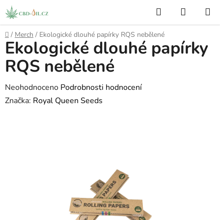
Přejít
Hledat
NÁKUP
na
KOŠÍK
obsah
Domů
/
Merch
/
Ekologické dlouhé papírky RQS nebělené
Ekologické dlouhé papírky
RQS nebělené
Průměrné
Neohodnoceno
Podrobnosti hodnocení
hodnocení
Značka:
Royal Queen Seeds
produktu
je
0,0
z
5
hvězdiček.