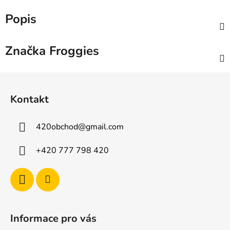
Popis
Značka
Froggies
Z
á
Kontakt
p
a
420obchod
@
gmail.com
t
í
+420 777 798 420
Informace pro vás