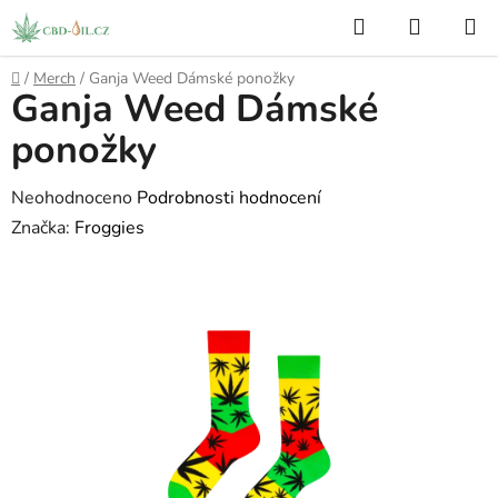
Přejít
Hledat
NÁKUP
na
KOŠÍK
obsah
Domů
/
Merch
/
Ganja Weed Dámské ponožky
Ganja Weed Dámské
ponožky
Průměrné
Neohodnoceno
Podrobnosti hodnocení
hodnocení
Značka:
Froggies
produktu
je
0,0
z
5
hvězdiček.