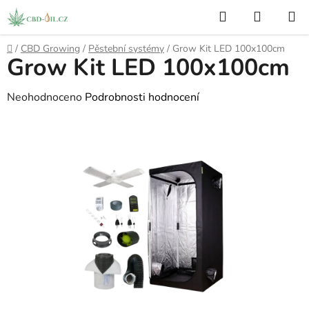
Přejít
Hledat
NÁKUP
na
KOŠÍK
obsah
Domů
/
CBD Growing
/
Pěstební systémy
/
Grow Kit LED 100x100cm
Grow Kit LED 100x100cm
Průměrné
Neohodnoceno
Podrobnosti hodnocení
hodnocení
produktu
je
0,0
z
5
hvězdiček.