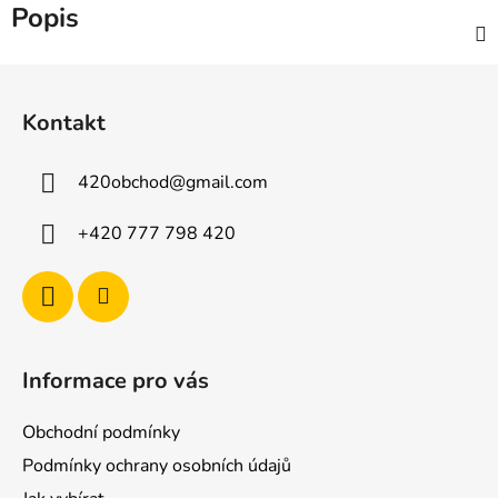
Popis
Z
á
Kontakt
p
a
420obchod
@
gmail.com
t
í
+420 777 798 420
Informace pro vás
Obchodní podmínky
Podmínky ochrany osobních údajů