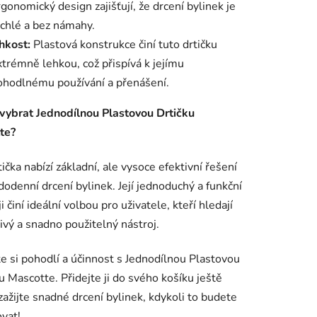
gonomický design zajišťují, že drcení bylinek je
ychlé a bez námahy.
hkost:
Plastová konstrukce činí tuto drtičku
xtrémně lehkou, což přispívá k jejímu
ohodlnému používání a přenášení.
 vybrat Jednodílnou Plastovou Drtičku
te?
tička nabízí základní, ale vysoce efektivní řešení
dodenní drcení bylinek. Její jednoduchý a funkční
i činí ideální volbou pro uživatele, kteří hledají
ivý a snadno použitelný nástroj.
e si pohodlí a účinnost s Jednodílnou Plastovou
u Mascotte. Přidejte ji do svého košíku ještě
zažijte snadné drcení bylinek, kdykoli to budete
vat!