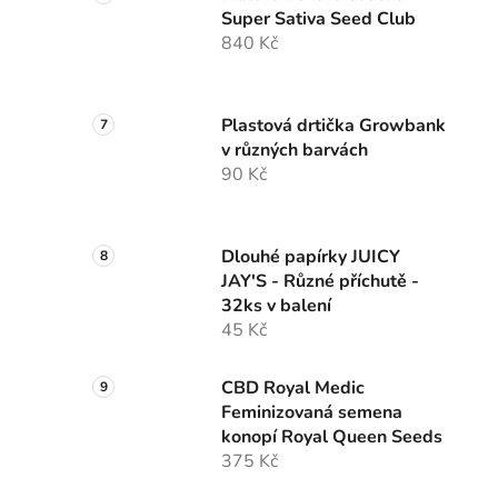
Super Sativa Seed Club
840 Kč
Plastová drtička Growbank
v různých barvách
90 Kč
Dlouhé papírky JUICY
JAY'S - Různé příchutě -
32ks v balení
45 Kč
CBD Royal Medic
Feminizovaná semena
konopí Royal Queen Seeds
375 Kč