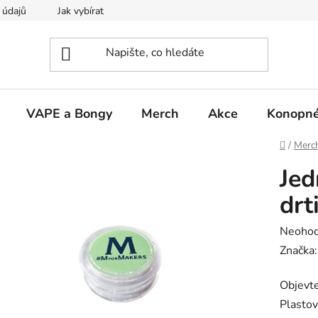
 údajů
Jak vybírat
VAPE a Bongy
Merch
Akce
Konopné
Domů
/
Merc
Jed
drt
Průměr
Neoho
hodnoc
Značka
produk
Objevte
je
Plastov
0,0