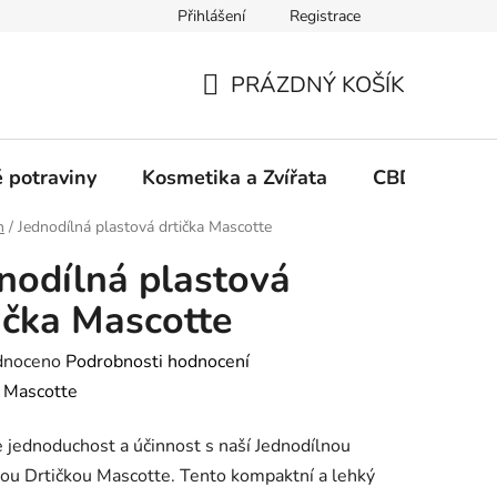
Přihlášení
Registrace
PRÁZDNÝ KOŠÍK
NÁKUPNÍ
KOŠÍK
 potraviny
Kosmetika a Zvířata
CBD Growin
h
/
Jednodílná plastová drtička Mascotte
nodílná plastová
ička Mascotte
né
dnoceno
Podrobnosti hodnocení
ení
:
Mascotte
tu
 jednoduchost a účinnost s naší Jednodílnou
ou Drtičkou Mascotte. Tento kompaktní a lehký