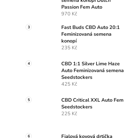
semena konopí Dutch
p
Passion Fem Auto
a
970 Kč
n
e
Fast Buds CBD Auto 20:1
l
Feminizovaná semena
konopí
235 Kč
CBD 1:1 Silver Lime Haze
Auto Feminizovaná semena
Seedstockers
425 Kč
CBD Critical XXL Auto Fem
Seedstockers
225 Kč
Fialová kovová drtička