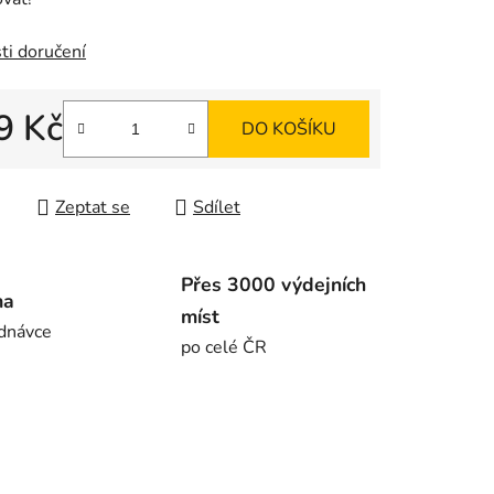
ti doručení
9 Kč
DO KOŠÍKU
 cena:
Zeptat se
Sdílet
Přes 3000 výdejních
ma
míst
dnávce
po celé ČR