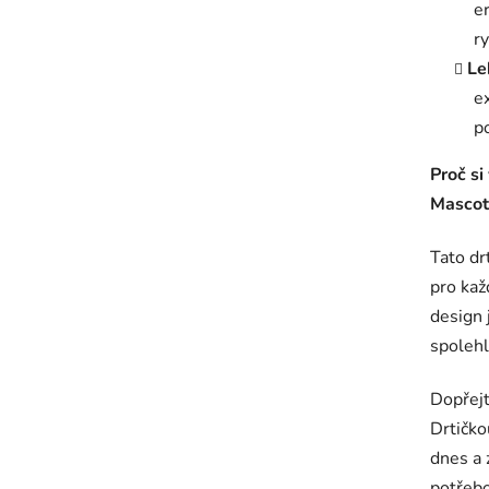
er
r
Le
e
p
Proč si
Mascot
Tato dr
pro kaž
design j
spolehl
Dopřejt
Drtičko
dnes a 
potřebo