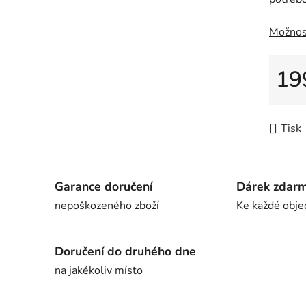
Možnos
19
Měrná
Tisk
Garance doručení
Dárek zdar
nepoškozeného zboží
Ke každé obje
Doručení do druhého dne
na jakékoliv místo