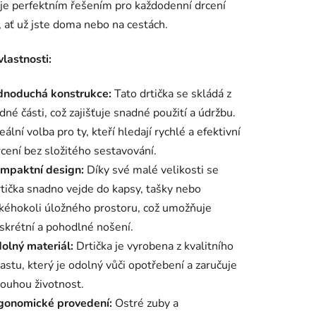
 je perfektním řešením pro každodenní drcení
, ať už jste doma nebo na cestách.
ek.
vlastnosti:
dnoduchá konstrukce:
Tato drtička se skládá z
dné části, což zajišťuje snadné použití a údržbu.
eální volba pro ty, kteří hledají rychlé a efektivní
rcení bez složitého sestavování.
mpaktní design:
Díky své malé velikosti se
rtička snadno vejde do kapsy, tašky nebo
akéhokoli úložného prostoru, což umožňuje
iskrétní a pohodlné nošení.
olný materiál:
Drtička je vyrobena z kvalitního
astu, který je odolný vůči opotřebení a zaručuje
louhou životnost.
gonomické provedení:
Ostré zuby a