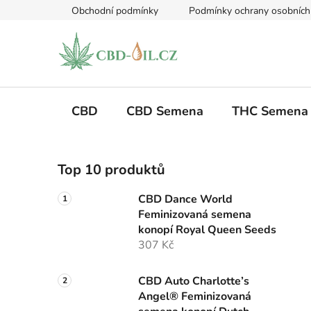
Přejít
Obchodní podmínky
Podmínky ochrany osobních
na
obsah
CBD
CBD Semena
THC Semena
P
Top 10 produktů
o
s
CBD Dance World
t
Feminizovaná semena
r
konopí Royal Queen Seeds
a
307 Kč
n
n
CBD Auto Charlotte’s
Angel® Feminizovaná
í