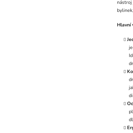
nástroj
z
bylinek
5
hvězdič
Hlavní 
Je
je
Id
d
Ko
d
j
d
Od
pl
d
Er