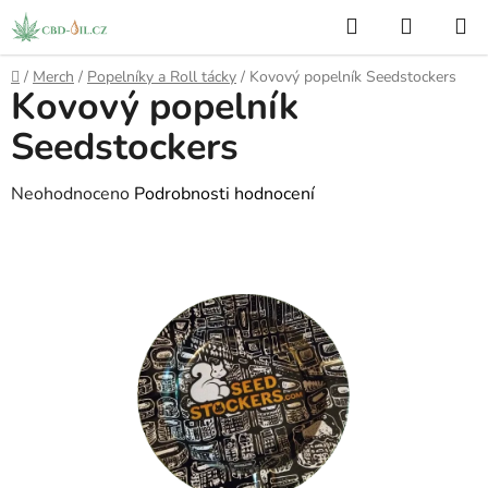
Přejít
Hledat
NÁKUP
na
KOŠÍK
obsah
Domů
/
Merch
/
Popelníky a Roll tácky
/
Kovový popelník Seedstockers
Kovový popelník
Seedstockers
Průměrné
Neohodnoceno
Podrobnosti hodnocení
hodnocení
produktu
je
0,0
z
5
hvězdiček.