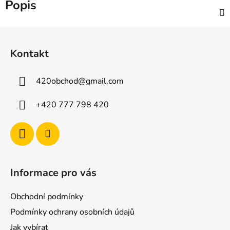
Popis
Z
á
Kontakt
p
a
420obchod
@
gmail.com
t
í
+420 777 798 420
Informace pro vás
Obchodní podmínky
Podmínky ochrany osobních údajů
Jak vybírat