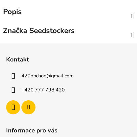
Popis
Značka
Seedstockers
Z
á
Kontakt
p
a
420obchod
@
gmail.com
t
í
+420 777 798 420
Informace pro vás