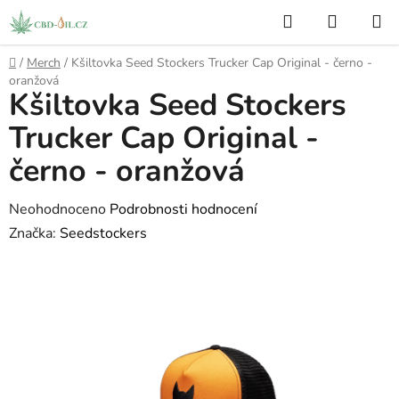
Přejít
Hledat
NÁKUP
na
KOŠÍK
obsah
Domů
/
Merch
/
Kšiltovka Seed Stockers Trucker Cap Original - černo -
oranžová
Kšiltovka Seed Stockers
Trucker Cap Original -
černo - oranžová
Průměrné
Neohodnoceno
Podrobnosti hodnocení
hodnocení
Značka:
Seedstockers
produktu
je
0,0
z
5
hvězdiček.