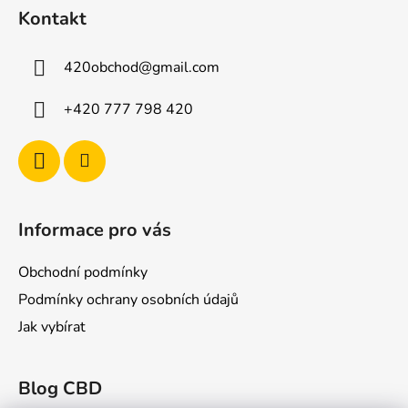
á
Kontakt
p
a
420obchod
@
gmail.com
t
í
+420 777 798 420
Informace pro vás
Obchodní podmínky
Podmínky ochrany osobních údajů
Jak vybírat
Blog CBD