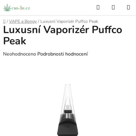
Přejít
Hledat
NÁKUP
na
KOŠÍK
obsah
Domů
/
VAPE a Bongy
/
Luxusní Vaporizér Puffco Peak
Luxusní Vaporizér Puffco
Peak
Průměrné
Neohodnoceno
Podrobnosti hodnocení
hodnocení
produktu
je
0,0
z
5
hvězdiček.