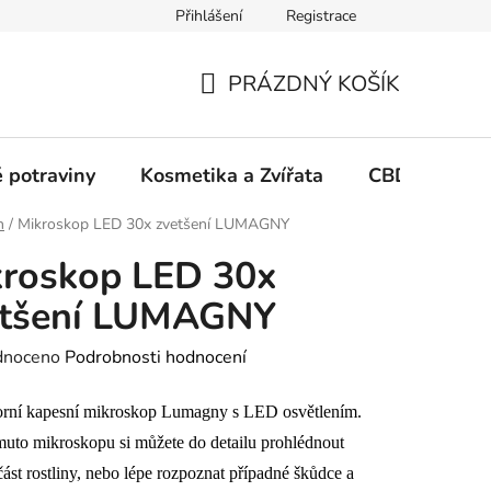
Přihlášení
Registrace
PRÁZDNÝ KOŠÍK
NÁKUPNÍ
KOŠÍK
 potraviny
Kosmetika a Zvířata
CBD Growin
h
/
Mikroskop LED 30x zvetšení LUMAGNY
kroskop LED 30x
etšení LUMAGNY
né
dnoceno
Podrobnosti hodnocení
ení
orní kapesní mikroskop Lumagny s LED osvětlením.
tu
uto mikroskopu si můžete do detailu prohlédnout
ást rostliny, nebo lépe rozpoznat případné škůdce a