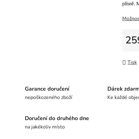
z
plísně. 
5
Možnos
hvězdič
25
Měrná
Tisk
Garance doručení
Dárek zdar
nepoškozeného zboží
Ke každé obje
Doručení do druhého dne
na jakékoliv místo