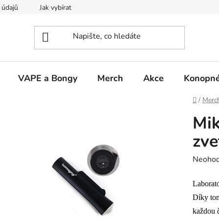
 údajů
Jak vybírat
VAPE a Bongy
Merch
Akce
Konopné
Domů
/
Merc
Mi
zv
Průměr
Neoho
hodnoc
Laborat
produk
je
Díky tom
0,0
každou č