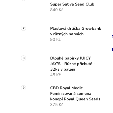
Super Sativa Seed Club
840 Kč
Plastová drtička Growbank
v různých barvách
90 Kč
Dlouhé papírky JUICY
JAY'S - Různé příchutě -
32ks v balení
45 Kč
CBD Royal Medic
Feminizovaná semena
konopí Royal Queen Seeds
375 Kč