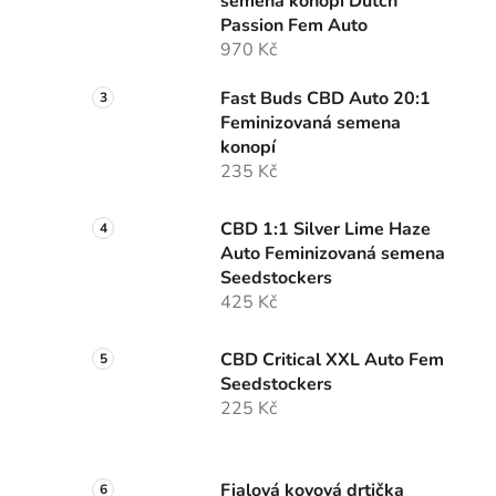
semena konopí Dutch
p
Passion Fem Auto
a
970 Kč
n
e
Fast Buds CBD Auto 20:1
l
Feminizovaná semena
konopí
235 Kč
CBD 1:1 Silver Lime Haze
Auto Feminizovaná semena
Seedstockers
425 Kč
CBD Critical XXL Auto Fem
Seedstockers
225 Kč
Fialová kovová drtička