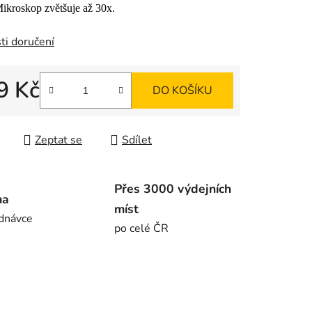
Mikroskop zvětšuje až 30x.
ti doručení
ek.
9 Kč
DO KOŠÍKU
 cena:
Zeptat se
Sdílet
Přes 3000 výdejních
ma
míst
dnávce
po celé ČR