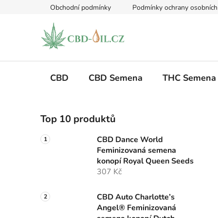
Přejít
Obchodní podmínky
Podmínky ochrany osobních
na
obsah
CBD
CBD Semena
THC Semena
P
Top 10 produktů
o
s
CBD Dance World
t
Feminizovaná semena
r
konopí Royal Queen Seeds
a
307 Kč
n
n
CBD Auto Charlotte’s
Angel® Feminizovaná
í