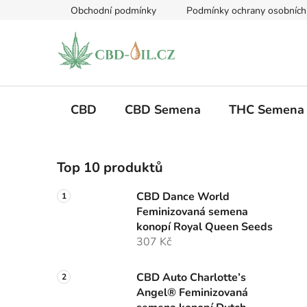
Přejít
Obchodní podmínky
Podmínky ochrany osobních
na
obsah
CBD
CBD Semena
THC Semena
P
Top 10 produktů
o
s
CBD Dance World
t
Feminizovaná semena
r
konopí Royal Queen Seeds
a
307 Kč
n
n
CBD Auto Charlotte’s
Angel® Feminizovaná
í