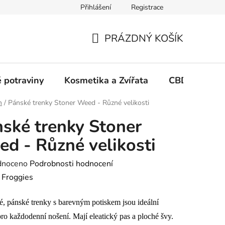
Přihlášení
Registrace
PRÁZDNÝ KOŠÍK
NÁKUPNÍ
KOŠÍK
 potraviny
Kosmetika a Zvířata
CBD Growin
h
/
Pánské trenky Stoner Weed - Různé velikosti
ské trenky Stoner
d - Různé velikosti
né
dnoceno
Podrobnosti hodnocení
ení
:
Froggies
tu
, pánské trenky s barevným potiskem jsou ideální
ro každodenní nošení. Mají eleatický pas a ploché švy.