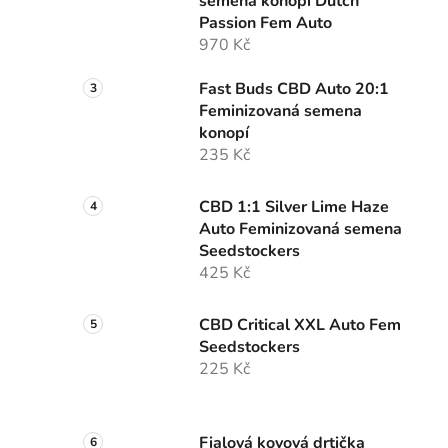
semena konopí Dutch
p
Passion Fem Auto
a
970 Kč
n
e
Fast Buds CBD Auto 20:1
l
Feminizovaná semena
konopí
235 Kč
CBD 1:1 Silver Lime Haze
Auto Feminizovaná semena
Seedstockers
425 Kč
CBD Critical XXL Auto Fem
Seedstockers
225 Kč
Fialová kovová drtička