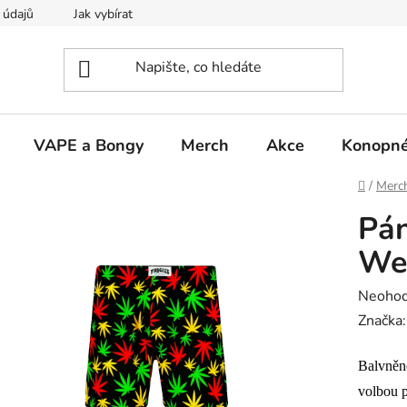
 údajů
Jak vybírat
VAPE a Bongy
Merch
Akce
Konopné
Domů
/
Merc
Pán
Wee
Průměr
Neoho
hodnoc
Značka
produk
Balvněné
je
0,0
volbou p