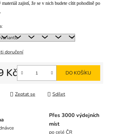
 materiál zajistí, že se v nich budete cítit pohodlně po
.
ek.
a:
ti doručení
9 Kč
DO KOŠÍKU
 cena:
Zeptat se
Sdílet
Přes 3000 výdejních
ma
míst
dnávce
po celé ČR