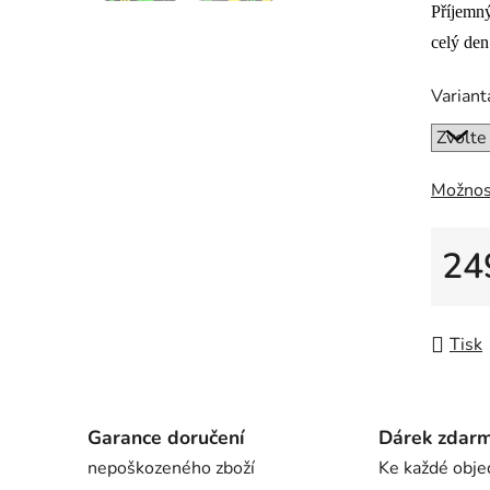
z
Příjemný
5
celý den
hvězdič
Variant
Možnos
24
Měrná
Tisk
Garance doručení
Dárek zdar
nepoškozeného zboží
Ke každé obje