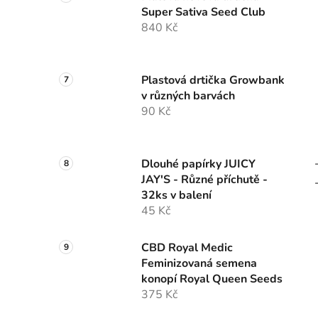
Super Sativa Seed Club
840 Kč
Plastová drtička Growbank
v různých barvách
90 Kč
Dlouhé papírky JUICY
JAY'S - Různé příchutě -
32ks v balení
45 Kč
CBD Royal Medic
Feminizovaná semena
konopí Royal Queen Seeds
375 Kč