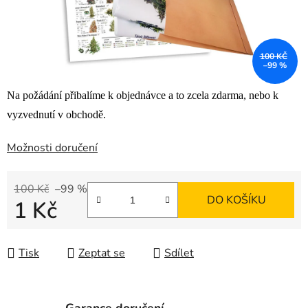
100 KČ
–99 %
Na požádání přibalíme k objednávce a to zcela zdarma, nebo k
vyzvednutí v obchodě.
Možnosti doručení
100 Kč
–99 %
DO KOŠÍKU
1 Kč
Měrná cena:
Tisk
Zeptat se
Sdílet
Garance doručení