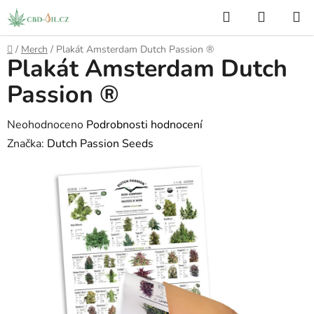
Přejít
Hledat
NÁKUP
na
KOŠÍK
obsah
Domů
/
Merch
/
Plakát Amsterdam Dutch Passion ®
Plakát Amsterdam Dutch
Passion ®
Průměrné
Neohodnoceno
Podrobnosti hodnocení
hodnocení
Značka:
Dutch Passion Seeds
produktu
je
0,0
z
5
hvězdiček.