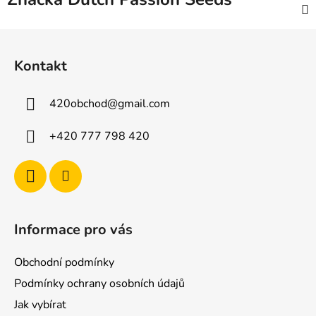
Z
á
Kontakt
p
a
420obchod
@
gmail.com
t
í
+420 777 798 420
Informace pro vás
Obchodní podmínky
Podmínky ochrany osobních údajů
Jak vybírat