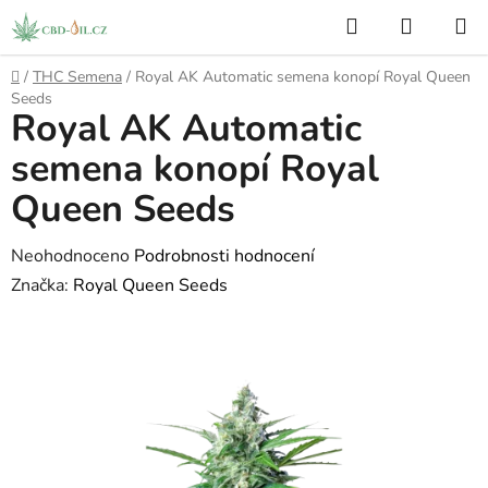
Přejít
Hledat
NÁKUP
na
KOŠÍK
obsah
Domů
/
THC Semena
/
Royal AK Automatic semena konopí Royal Queen
Seeds
Royal AK Automatic
semena konopí Royal
Queen Seeds
Průměrné
Neohodnoceno
Podrobnosti hodnocení
hodnocení
Značka:
Royal Queen Seeds
produktu
je
0,0
z
5
hvězdiček.