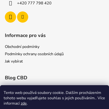
í
+420 777 798 420
Informace pro vás
Obchodní podmínky
Podmínky ochrany osobních údajů
Jak vybírat
Blog CBD
Konopex 2025: Největší konopný festival v
Ostravě
Tento web používá soubory cookie. Dalším procházením
tohoto webu vyjadřujete souhlas s jejich používáním.. Více
CBD a Jeho Účinky na Žilní Systém: Co Říká
informací
zde
.
Věda?