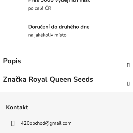
po celé ČR
Doručení do druhého dne
na jakékoliv místo
Popis
Značka
Royal Queen Seeds
Z
á
Kontakt
p
a
420obchod
@
gmail.com
t