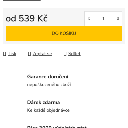
od
539 Kč
Měrná cena:
DO KOŠÍKU
Tisk
Zeptat se
Sdílet
Garance doručení
nepoškozeného zboží
Dárek zdarma
Ke každé objednávce
Přes 3000 výdejních míst