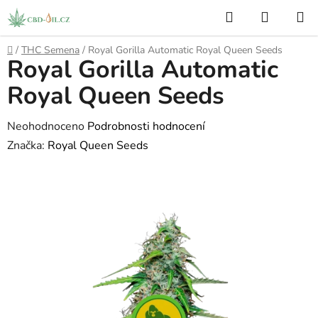
Přejít
Hledat
NÁKUP
na
KOŠÍK
obsah
Domů
/
THC Semena
/
Royal Gorilla Automatic Royal Queen Seeds
Royal Gorilla Automatic
Royal Queen Seeds
Průměrné
Neohodnoceno
Podrobnosti hodnocení
hodnocení
Značka:
Royal Queen Seeds
produktu
je
0,0
z
5
hvězdiček.