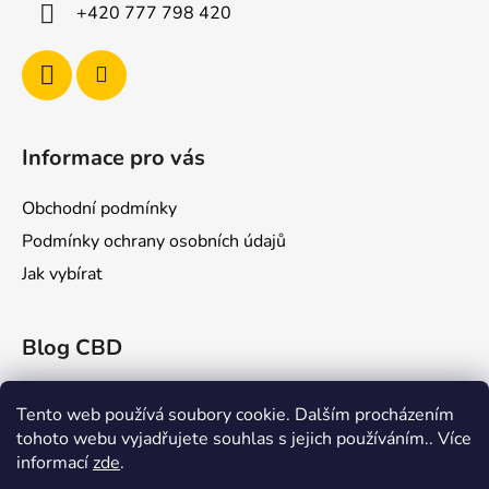
í
+420 777 798 420
Informace pro vás
Obchodní podmínky
Podmínky ochrany osobních údajů
Jak vybírat
Blog CBD
Konopex 2025: Největší konopný festival v
Ostravě
Tento web používá soubory cookie. Dalším procházením
tohoto webu vyjadřujete souhlas s jejich používáním.. Více
CBD a Jeho Účinky na Žilní Systém: Co Říká
informací
zde
.
Věda?