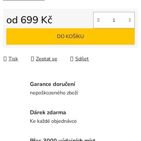
od
699 Kč
Měrná cena:
DO KOŠÍKU
Tisk
Zeptat se
Sdílet
Garance doručení
nepoškozeného zboží
Dárek zdarma
Ke každé objednávce
Přes 3000 výdejních míst