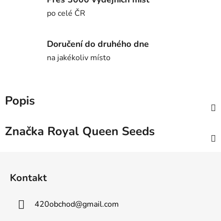
po celé ČR
Doručení do druhého dne
na jakékoliv místo
Popis
Značka
Royal Queen Seeds
Z
á
Kontakt
p
a
420obchod
@
gmail.com
t