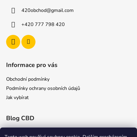
a
420obchod
@
gmail.com
t
í
+420 777 798 420
Informace pro vás
Obchodní podmínky
Podmínky ochrany osobních údajů
Jak vybírat
Blog CBD
Konopex 2025: Největší konopný festival v
Ostravě