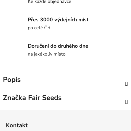
Ke každé objednávce
Přes 3000 výdejních míst
po celé ČR
Doručení do druhého dne
na jakékoliv místo
Popis
Značka
Fair Seeds
Z
á
Kontakt
p