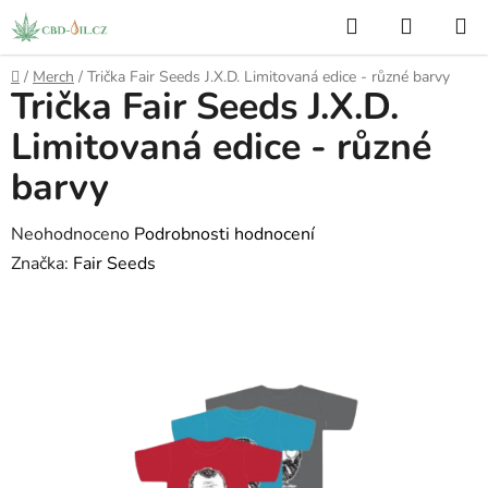
Přejít
Hledat
NÁKUP
na
KOŠÍK
obsah
Domů
/
Merch
/
Trička Fair Seeds J.X.D. Limitovaná edice - různé barvy
Trička Fair Seeds J.X.D.
Limitovaná edice - různé
barvy
Průměrné
Neohodnoceno
Podrobnosti hodnocení
hodnocení
Značka:
Fair Seeds
produktu
je
0,0
z
5
hvězdiček.