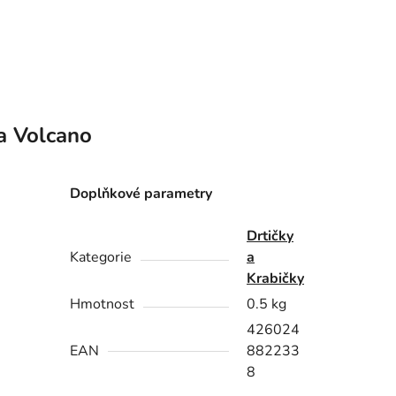
a
Volcano
Doplňkové parametry
Drtičky
Kategorie
a
Krabičky
Hmotnost
0.5 kg
426024
EAN
882233
8