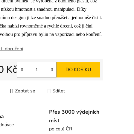
í drcení bylinek. Je vyrobena z odolného plastu, což
 nízkou hmotnost a snadnou manipulaci. Díky
ímu designu ji lze snadno přenášet a jednoduše čistit.
ek.
ička nabízí rovnoměrné a rychlé drcení, což ji činí
volbou pro přípravu bylin na vaporizaci nebo kouření.
ti doručení
0 Kč
DO KOŠÍKU
 cena:
Zeptat se
Sdílet
Přes 3000 výdejních
ma
míst
dnávce
po celé ČR