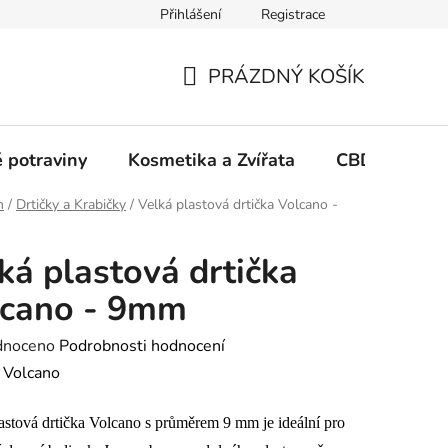
Přihlášení
Registrace
PRÁZDNÝ KOŠÍK
NÁKUPNÍ
KOŠÍK
 potraviny
Kosmetika a Zvířata
CBD Growin
h
/
Drtičky a Krabičky
/
Velká plastová drtička Volcano -
ká plastová drtička
lcano - 9mm
né
dnoceno
Podrobnosti hodnocení
ení
:
Volcano
tu
astová drtička Volcano s průměrem 9 mm je ideální pro