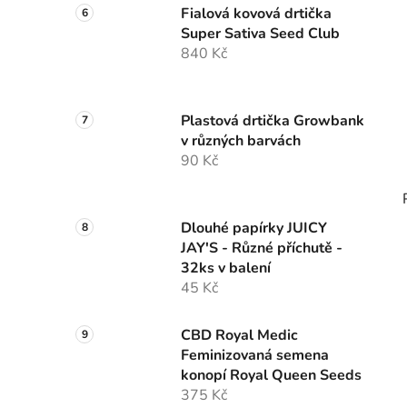
Fialová kovová drtička
Super Sativa Seed Club
840 Kč
Plastová drtička Growbank
v různých barvách
90 Kč
Dlouhé papírky JUICY
JAY'S - Různé příchutě -
32ks v balení
45 Kč
CBD Royal Medic
Feminizovaná semena
konopí Royal Queen Seeds
375 Kč