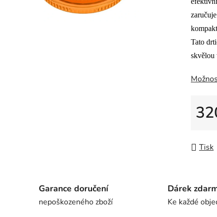
0,0
efektivn
z
zaručuje
5
kompaktn
hvězdič
Tato drt
skvělou 
Možnos
32
Měrná
Tisk
Garance doručení
Dárek zdar
nepoškozeného zboží
Ke každé obje