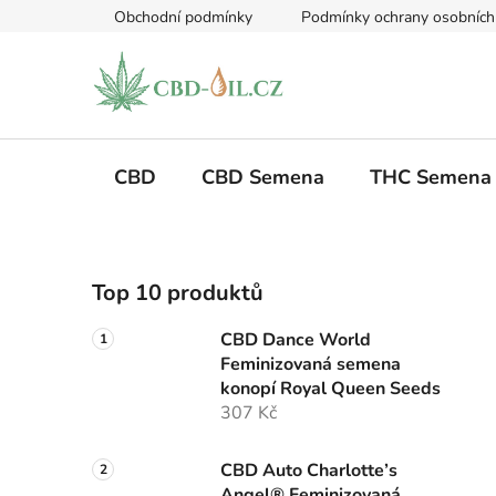
Přejít
Obchodní podmínky
Podmínky ochrany osobních
na
obsah
CBD
CBD Semena
THC Semena
P
Top 10 produktů
o
s
CBD Dance World
t
Feminizovaná semena
r
konopí Royal Queen Seeds
a
307 Kč
n
n
CBD Auto Charlotte’s
Angel® Feminizovaná