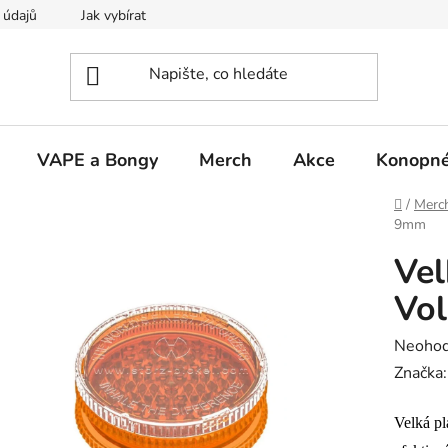
 údajů
Jak vybírat
VAPE a Bongy
Merch
Akce
Konopné
Domů
/
Merc
9mm
Vel
Vo
Průměr
Neoho
hodnoc
Značka
produk
Velká pl
je