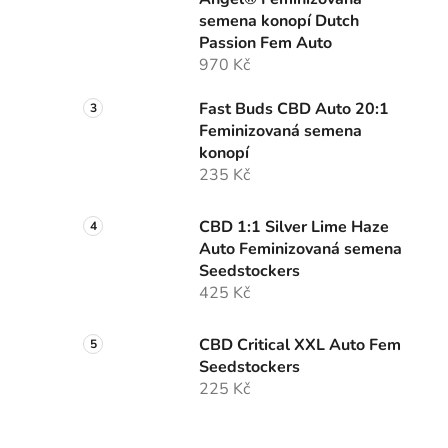
í
semena konopí Dutch
p
Passion Fem Auto
a
970 Kč
n
e
Fast Buds CBD Auto 20:1
l
Feminizovaná semena
konopí
235 Kč
CBD 1:1 Silver Lime Haze
Auto Feminizovaná semena
Seedstockers
425 Kč
CBD Critical XXL Auto Fem
Seedstockers
225 Kč