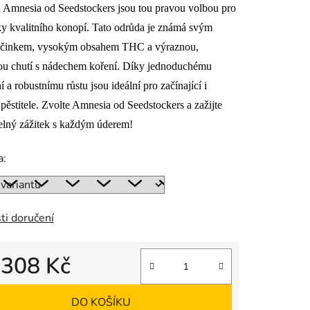
 Amnesia od Seedstockers jsou tou pravou volbou pro
y kvalitního konopí. Tato odrůda je známá svým
účinkem, vysokým obsahem THC a výraznou,
vou chutí s nádechem koření. Díky jednoduchému
ek.
í a robustnímu růstu jsou ideální pro začínající i
pěstitele. Zvolte Amnesia od Seedstockers a zažijte
elný zážitek s každým úderem!
a:
ti doručení
d
308 Kč
 cena:
DO KOŠÍKU