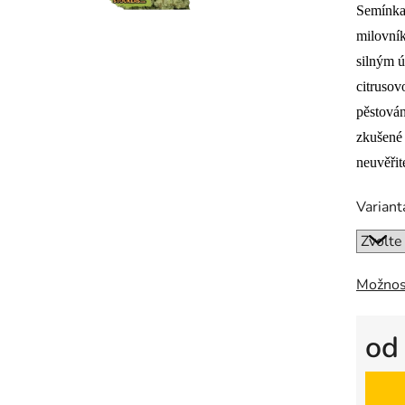
Semínka
je
0,0
milovník
z
silným 
5
citruso
hvězdič
pěstován
zkušené 
neuvěřit
Variant
Možnos
o
Měrná