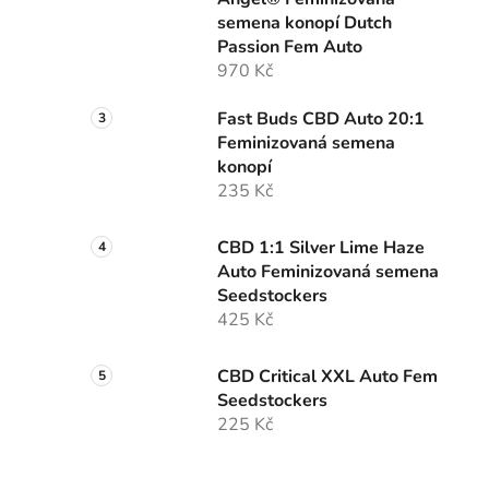
í
semena konopí Dutch
p
Passion Fem Auto
a
970 Kč
n
e
Fast Buds CBD Auto 20:1
l
Feminizovaná semena
konopí
235 Kč
CBD 1:1 Silver Lime Haze
Auto Feminizovaná semena
Seedstockers
425 Kč
CBD Critical XXL Auto Fem
Seedstockers
225 Kč