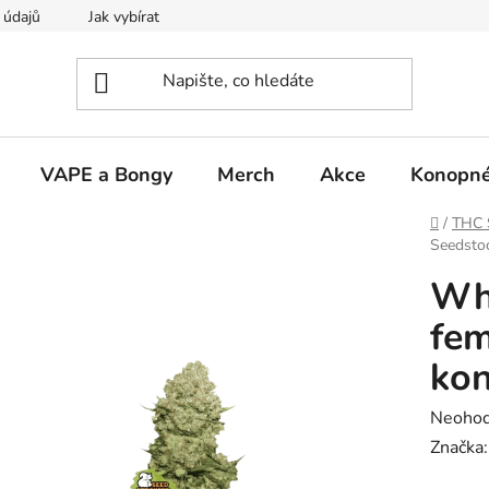
 údajů
Jak vybírat
VAPE a Bongy
Merch
Akce
Konopné
Domů
/
THC 
Seedsto
Wh
fem
kon
Průměr
Neoho
hodnoc
Značka
produk