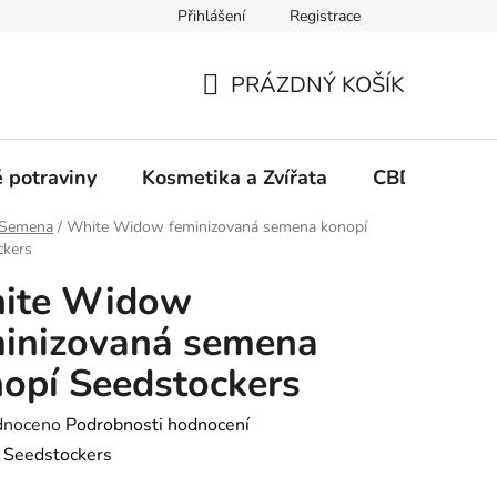
Přihlášení
Registrace
PRÁZDNÝ KOŠÍK
NÁKUPNÍ
KOŠÍK
 potraviny
Kosmetika a Zvířata
CBD Growin
Semena
/
White Widow feminizovaná semena konopí
ckers
ite Widow
inizovaná semena
opí Seedstockers
né
dnoceno
Podrobnosti hodnocení
ení
:
Seedstockers
tu