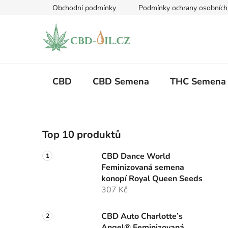
Přejít
Obchodní podmínky
Podmínky ochrany osobních
na
obsah
CBD
CBD Semena
THC Semena
P
Top 10 produktů
o
s
CBD Dance World
t
Feminizovaná semena
r
konopí Royal Queen Seeds
a
307 Kč
n
n
CBD Auto Charlotte’s
Angel® Feminizovaná