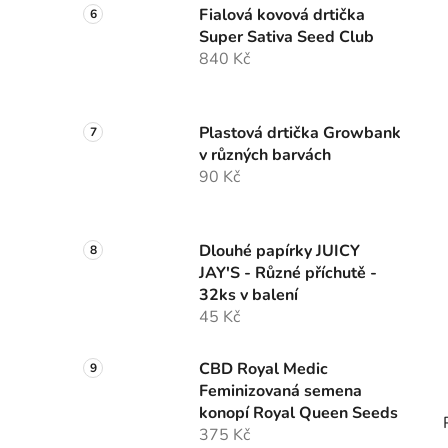
Fialová kovová drtička
Super Sativa Seed Club
840 Kč
Plastová drtička Growbank
v různých barvách
90 Kč
Dlouhé papírky JUICY
JAY'S - Různé příchutě -
32ks v balení
45 Kč
CBD Royal Medic
Feminizovaná semena
konopí Royal Queen Seeds
375 Kč