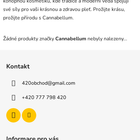
konopnou kosmetiku, kde tradice a moderní věda spojují
své síly pro vaši krásnou a zdravou pleť. Prožijte krásu,
prožijte přírodu s Cannabellum.
Žádné produkty značky
Cannabellum
nebyly nalezeny...
Z
á
Kontakt
p
a
420obchod
@
gmail.com
t
í
+420 777 798 420
Informace pro vás