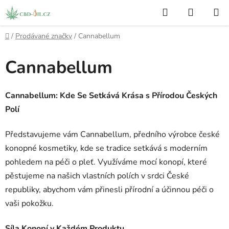
Přejít
Hledat
NÁKUP
na
KOŠÍK
obsah
Domů
/
Prodávané značky
/
Cannabellum
Cannabellum
Cannabellum: Kde Se Setkává Krása s Přírodou Českých
Polí
Představujeme vám Cannabellum, předního výrobce české
konopné kosmetiky, kde se tradice setkává s moderním
pohledem na péči o pleť. Využíváme mocí konopí, které
pěstujeme na našich vlastních polích v srdci České
republiky, abychom vám přinesli přírodní a účinnou péči o
vaši pokožku.
Síla Konopí v Každém Produktu