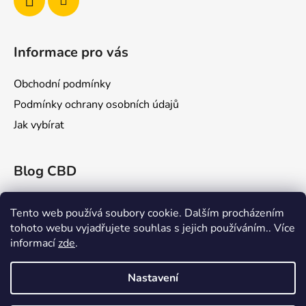
Informace pro vás
Obchodní podmínky
Podmínky ochrany osobních údajů
Jak vybírat
Blog CBD
Konopex 2025: Největší konopný festival v
Ostravě
Tento web používá soubory cookie. Dalším procházením
tohoto webu vyjadřujete souhlas s jejich používáním.. Více
CBD a Jeho Účinky na Žilní Systém: Co Říká
informací
zde
.
Věda?
Rick Simpson: Průkopník v Léčbě Konopím
Nastavení