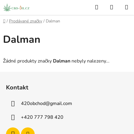
Přejít
Hledat
NÁKUP
na
KOŠÍK
obsah
Domů
/
Prodávané značky
/
Dalman
Dalman
Žádné produkty značky
Dalman
nebyly nalezeny...
Z
á
Kontakt
p
a
420obchod
@
gmail.com
t
í
+420 777 798 420