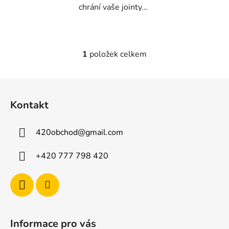
chrání vaše jointy...
1
položek celkem
O
v
l
Z
á
á
d
Kontakt
p
a
a
c
420obchod
@
gmail.com
t
í
p
í
+420 777 798 420
r
v
k
y
v
ý
Informace pro vás
p