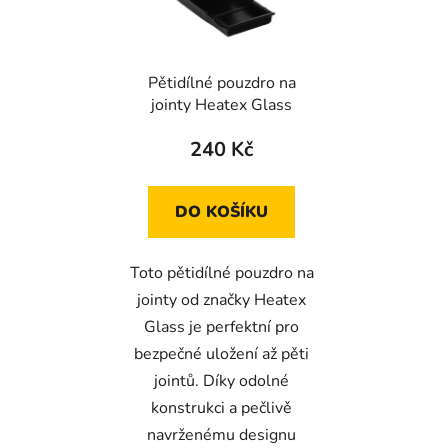
s
r
p
o
r
d
Pětidílné pouzdro na
o
u
jointy Heatex Glass
d
k
u
t
240 Kč
k
ů
t
DO KOŠÍKU
ů
Toto pětidílné pouzdro na
jointy od značky Heatex
Glass je perfektní pro
bezpečné uložení až pěti
jointů. Díky odolné
konstrukci a pečlivě
navrženému designu