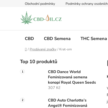
Přejít
Obchodní podmínky
Podmínky ochrany osobních
na
obsah
CBD
CBD Semena
THC Semena
Domů
/
Prodávané značky
/
Krat-om
P
Top 10 produktů
o
s
CBD Dance World
t
Feminizovaná semena
r
konopí Royal Queen Seeds
a
307 Kč
n
n
CBD Auto Charlotte’s
Angel® Feminizovaná
í