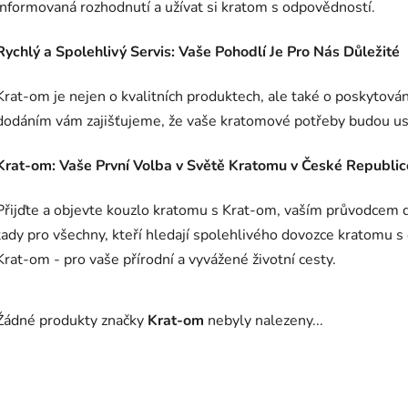
informovaná rozhodnutí a užívat si kratom s odpovědností.
Rychlý a Spolehlivý Servis: Vaše Pohodlí Je Pro Nás Důležité
Krat-om je nejen o kvalitních produktech, ale také o poskytován
dodáním vám zajišťujeme, že vaše kratomové potřeby budou u
Krat-om: Vaše První Volba v Světě Kratomu v České Republic
Přijďte a objevte kouzlo kratomu s Krat-om, vaším průvodcem do
tady pro všechny, kteří hledají spolehlivého dovozce kratomu s
Krat-om - pro vaše přírodní a vyvážené životní cesty.
Žádné produkty značky
Krat-om
nebyly nalezeny...