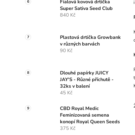
Fialová kovová drtička
Super Sativa Seed Club
840 Kč
Plastová drtička Growbank
v různých barvách
90 Kč
Dlouhé papírky JUICY
JAY'S - Různé příchutě -
32ks v balení
45 Kč
CBD Royal Medic
Feminizovaná semena
konopí Royal Queen Seeds
375 Kč