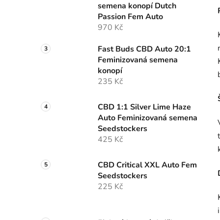
semena konopí Dutch
p
Passion Fem Auto
a
970 Kč
n
e
Fast Buds CBD Auto 20:1
l
Feminizovaná semena
konopí
235 Kč
CBD 1:1 Silver Lime Haze
Auto Feminizovaná semena
Seedstockers
425 Kč
CBD Critical XXL Auto Fem
Seedstockers
225 Kč