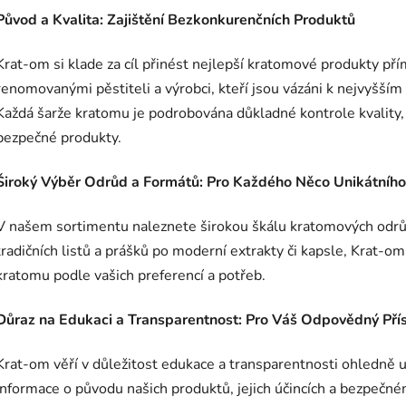
Původ a Kvalita: Zajištění Bezkonkurenčních Produktů
Krat-om si klade za cíl přinést nejlepší kratomové produkty p
renomovanými pěstiteli a výrobci, kteří jsou vázáni k nejvyšší
Každá šarže kratomu je podrobována důkladné kontrole kvality
bezpečné produkty.
Široký Výběr Odrůd a Formátů: Pro Každého Něco Unikátního
V našem sortimentu naleznete širokou škálu kratomových odrůd 
tradičních listů a prášků po moderní extrakty či kapsle, Krat-o
kratomu podle vašich preferencí a potřeb.
Důraz na Edukaci a Transparentnost: Pro Váš Odpovědný Pří
Krat-om věří v důležitost edukace a transparentnosti ohledně
informace o původu našich produktů, jejich účincích a bezpečn