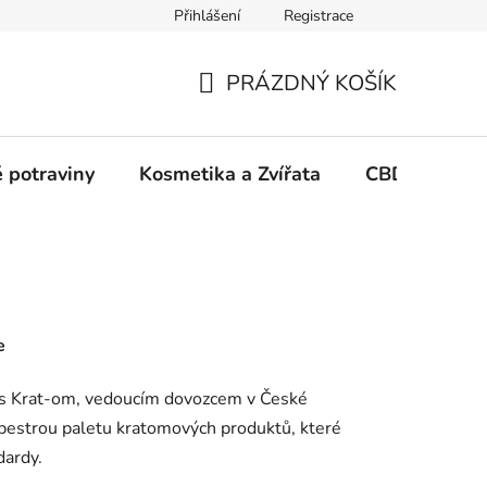
Přihlášení
Registrace
PRÁZDNÝ KOŠÍK
NÁKUPNÍ
KOŠÍK
 potraviny
Kosmetika a Zvířata
CBD Growin
e
ů s Krat-om, vedoucím dovozcem v České
e pestrou paletu kratomových produktů, které
dardy.