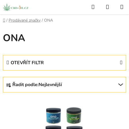
Přejít
Hledat
NÁKUP
na
KOŠÍK
obsah
Domů
/
Prodávané značky
/
ONA
ONA
OTEVŘÍT FILTR
Ř
Řadit podle:
Nejlevnější
a
z
V
e
ý
n
p
í
i
p