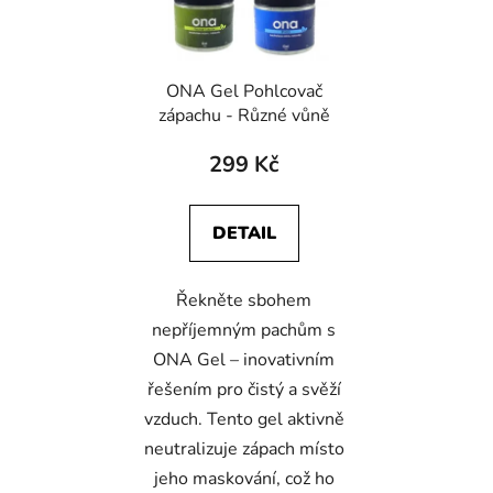
s
r
p
o
r
d
ONA Gel Pohlcovač
o
u
zápachu - Různé vůně
d
k
u
t
299 Kč
k
ů
t
DETAIL
ů
Řekněte sbohem
nepříjemným pachům s
ONA Gel – inovativním
řešením pro čistý a svěží
vzduch. Tento gel aktivně
neutralizuje zápach místo
jeho maskování, což ho