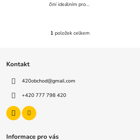
činí ideálním pro...
1
položek celkem
O
v
l
Z
á
á
d
Kontakt
p
a
a
c
420obchod
@
gmail.com
t
í
p
í
+420 777 798 420
r
v
k
y
v
ý
Informace pro vás
p