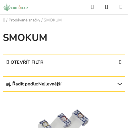
Přejít
Hledat
NÁKUP
na
KOŠÍK
obsah
Domů
/
Prodávané značky
/
SMOKUM
SMOKUM
OTEVŘÍT FILTR
Ř
Řadit podle:
Nejlevnější
a
z
V
e
ý
n
p
í
i
p