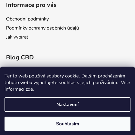
ý
Informace pro vás
p
i
Obchodní podmínky
s
u
Podmínky ochrany osobních údajů
Jak vybírat
Blog CBD
Konopex 2025: Největší konopný festival v
Ostravě
Tento web používá soubory cookie. Dalším procházením
tohoto webu vyjadřujete souhlas s jejich používáním.. Více
CBD a Jeho Účinky na Žilní Systém: Co Říká
informací
zde
.
Věda?
Rick Simpson: Průkopník v Léčbě Konopím
Nastavení
Souhlasím
Vytvořil Shoptet
Copyright 2026
cbd-oil.cz
. Všechna práva vyhrazena.