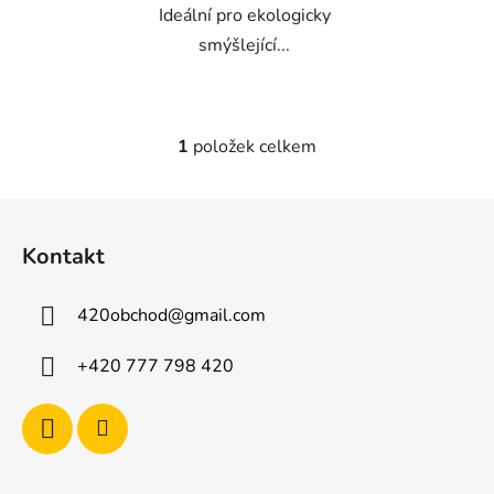
Ideální pro ekologicky
smýšlející...
1
položek celkem
O
v
l
Z
á
á
d
Kontakt
p
a
a
c
420obchod
@
gmail.com
t
í
p
í
+420 777 798 420
r
v
k
y
v