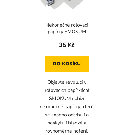
s
r
p
o
r
d
Nekonečné rolovací
o
u
papírky SMOKUM
d
k
u
t
35 Kč
k
ů
t
DO KOŠÍKU
ů
Objevte revoluci v
rolovacích papírkách!
SMOKUM nabízí
nekonečné papírky, které
se snadno odtrhují a
poskytují hladké a
rovnoměrné hoření.