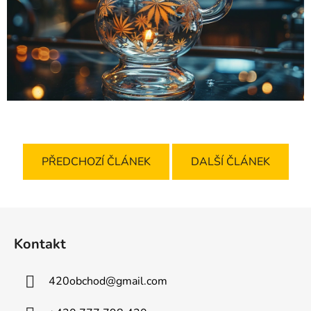
PŘEDCHOZÍ ČLÁNEK
DALŠÍ ČLÁNEK
Z
á
Kontakt
p
a
420obchod
@
gmail.com
t
í