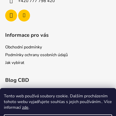
+420 777 798 420
Informace pro vás
Obchodní podmínky
Podmínky ochrany osobních údajů
Jak vybírat
Blog CBD
Konopex 2025: Největší konopný festival v
Ostravě
Tento web používá soubory cookie. Dalším procházením
tohoto webu vyjadřujete souhlas s jejich používáním.. Více
CBD a Jeho Účinky na Žilní Systém: Co Říká
informací
zde
.
Věda?
Rick Simpson: Průkopník v Léčbě Konopím