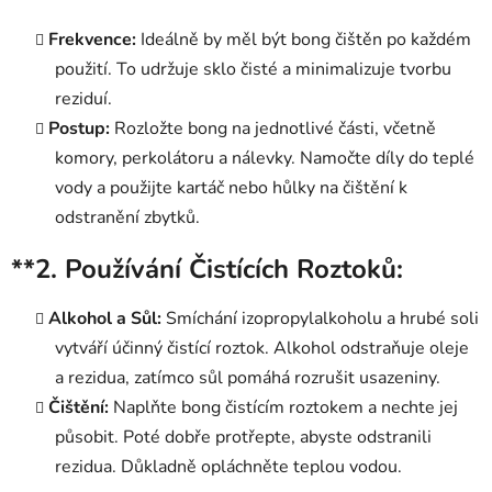
Frekvence:
Ideálně by měl být bong čištěn po každém
použití. To udržuje sklo čisté a minimalizuje tvorbu
reziduí.
Postup:
Rozložte bong na jednotlivé části, včetně
komory, perkolátoru a nálevky. Namočte díly do teplé
vody a použijte kartáč nebo hůlky na čištění k
odstranění zbytků.
**2.
Používání Čistících Roztoků:
Alkohol a Sůl:
Smíchání izopropylalkoholu a hrubé soli
vytváří účinný čistící roztok. Alkohol odstraňuje oleje
a rezidua, zatímco sůl pomáhá rozrušit usazeniny.
Čištění:
Naplňte bong čistícím roztokem a nechte jej
působit. Poté dobře protřepte, abyste odstranili
rezidua. Důkladně opláchněte teplou vodou.