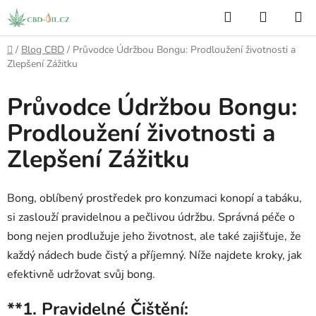
Přejít
Hledat
NÁKUP
na
KOŠÍK
obsah
Domů
/
Blog CBD
/
Průvodce Údržbou Bongu: Prodloužení životnosti a
Zlepšení Zážitku
Průvodce Údržbou Bongu:
Prodloužení životnosti a
Zlepšení Zážitku
Bong, oblíbený prostředek pro konzumaci konopí a tabáku,
si zaslouží pravidelnou a pečlivou údržbu. Správná péče o
bong nejen prodlužuje jeho životnost, ale také zajišťuje, že
každý nádech bude čistý a příjemný. Níže najdete kroky, jak
efektivně udržovat svůj bong.
**1.
Pravidelné Čištění: