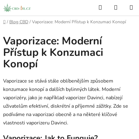
Přejít
Hledat
NÁKUP
na
KOŠÍK
obsah
Domů
/
Blog CBD
/
Vaporizace: Moderní Přístup k Konzumaci Konopí
Vaporizace: Moderní
Přístup k Konzumaci
Konopí
Vaporizace se stává stále oblíbenějším způsobem
konzumace konopí a dalších bylinných látek. Moderní
vaporizéry, jako je například vaporizer Davinci, nabízejí
uživatelům efektivní, diskrétní a příjemné zážitky. Zde se
podíváme na vaporizaci obecně a na některé klíčové
vlastnosti vaporizeru Davinci.
Vaporizace: Jak to Funguje?