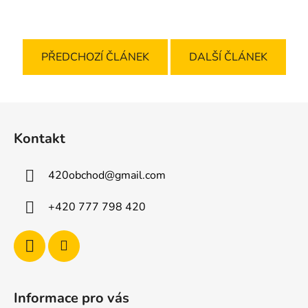
PŘEDCHOZÍ ČLÁNEK
DALŠÍ ČLÁNEK
Z
á
Kontakt
p
a
420obchod
@
gmail.com
t
í
+420 777 798 420
Informace pro vás