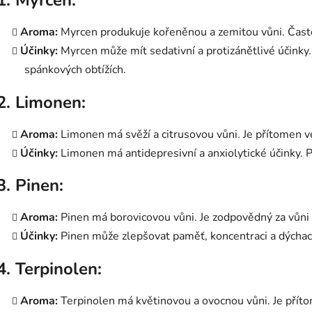
Aroma:
Myrcen produkuje kořeněnou a zemitou vůni. Často
Účinky:
Myrcen může mít sedativní a protizánětlivé účinky.
spánkových obtížích.
2. Limonen:
Aroma:
Limonen má svěží a citrusovou vůni. Je přítomen v
Účinky:
Limonen má antidepresivní a anxiolytické účinky. 
3. Pinen:
Aroma:
Pinen má borovicovou vůni. Je zodpovědný za vůni
Účinky:
Pinen může zlepšovat paměť, koncentraci a dýchací 
4. Terpinolen:
Aroma:
Terpinolen má květinovou a ovocnou vůni. Je přít