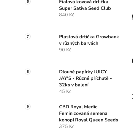
Fialová kovová drtička
Super Sativa Seed Club
840 Kč
Plastová drtička Growbank
v různých barvách
90 Kč
Dlouhé papírky JUICY
JAY'S - Různé příchutě -
32ks v balení
45 Kč
CBD Royal Medic
Feminizovaná semena
konopí Royal Queen Seeds
375 Kč