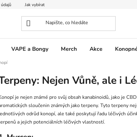
 údajů
Jak vybírat
VAPE a Bongy
Merch
Akce
Konopné
nopí
Terpeny: Nejen Vůně, ale i L
Konopí je nejen známé pro svůj obsah kanabinoidů, jako je CB
aromatických sloučenin známých jako terpeny. Tyto terpeny ne
jednotlivých odrůd konopí, ale také poskytují řadu léčivých úči
terpenů a jejich potenciálních léčivých vlastností.
1. Myrcen: