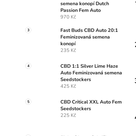
semena konopí Dutch
p
Passion Fem Auto
a
970 Kč
n
e
Fast Buds CBD Auto 20:1
l
Feminizovaná semena
konopí
235 Kč
CBD 1:1 Silver Lime Haze
Auto Feminizovaná semena
Seedstockers
425 Kč
CBD Critical XXL Auto Fem
Seedstockers
225 Kč