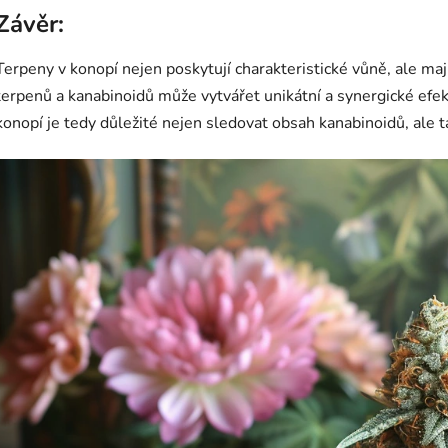
Závěr:
Terpeny v konopí nejen poskytují charakteristické vůně, ale ma
terpenů a kanabinoidů může vytvářet unikátní a synergické efek
konopí je tedy důležité nejen sledovat obsah kanabinoidů, ale t