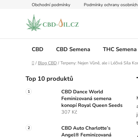
Přejít
Obchodní podmínky
Podmínky ochrany osobních
na
obsah
CBD
CBD Semena
THC Semena
Domů
/
Blog CBD
/
Terpeny: Nejen Vůně, ale i Léčivá Síla Ko
P
Top 10 produktů
o
s
CBD Dance World
t
Feminizovaná semena
r
konopí Royal Queen Seeds
a
307 Kč
n
n
CBD Auto Charlotte’s
Angel® Feminizovaná
í