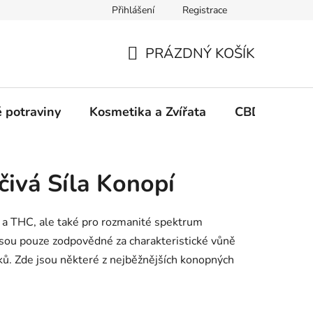
Přihlášení
Registrace
PRÁZDNÝ KOŠÍK
NÁKUPNÍ
KOŠÍK
 potraviny
Kosmetika a Zvířata
CBD Growin
éčivá Síla Konopí
D a THC, ale také pro rozmanité spektrum
jsou pouze zodpovědné za charakteristické vůně
nků. Zde jsou některé z nejběžnějších konopných