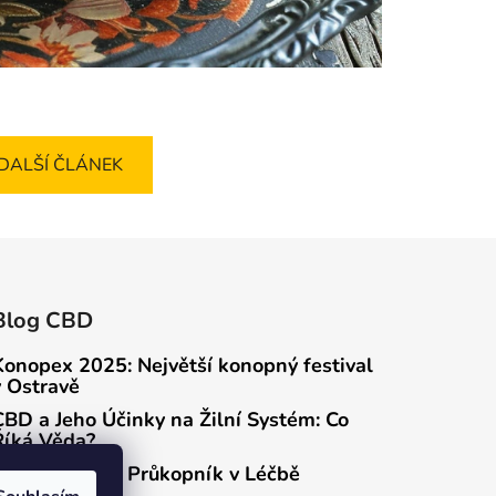
DALŠÍ ČLÁNEK
Blog CBD
Konopex 2025: Největší konopný festival
v Ostravě
CBD a Jeho Účinky na Žilní Systém: Co
Říká Věda?
Rick Simpson: Průkopník v Léčbě
Konopím