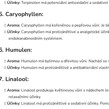
Účinky:
Terpinolen má potenciální antioxidační a sedativn
5. Caryophyllen:
Aroma:
Caryophyllen má kořeněnou a pepřovou vůni. Je běž
Účinky:
Caryophyllen má protizánětlivé a analgetické účink
endokanabinoidním systémem.
6. Humulen:
Aroma:
Humulen má bylinnou a dřevitou vůni. Nachází se v
Účinky:
Humulen má protizánětlivé a antibakteriální vlast
7. Linalool:
Aroma:
Linalool produkuje květinovou vůni s nádechem lev
relaxačními účinky.
Účinky:
Linalool má protizánětlivé a sedativní účinky. Pomá